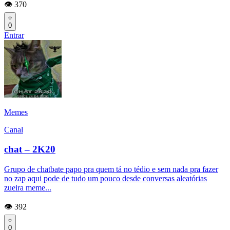
👁️ 370
0
Entrar
Memes
Canal
chat – 2K20
Grupo de chatbate papo pra quem tá no tédio e sem nada pra fazer
no zap aqui pode de tudo um pouco desde conversas aleatórias
zueira meme...
👁️ 392
0