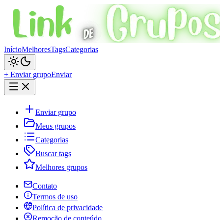
Início
Melhores
Tags
Categorias
+ Enviar grupo
Enviar
Enviar grupo
Meus grupos
Categorias
Buscar tags
Melhores grupos
Contato
Termos de uso
Política de privacidade
Remoção de conteúdo