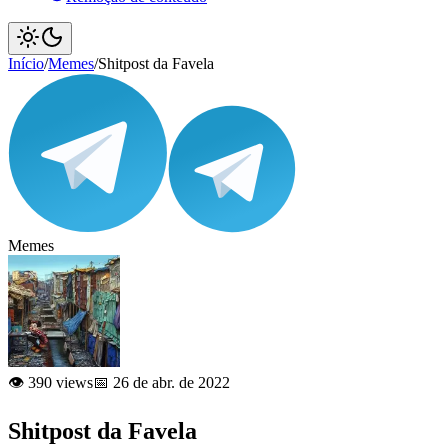
Início
/
Memes
/
Shitpost da Favela
Memes
👁️ 390 views
📅 26 de abr. de 2022
Shitpost da Favela