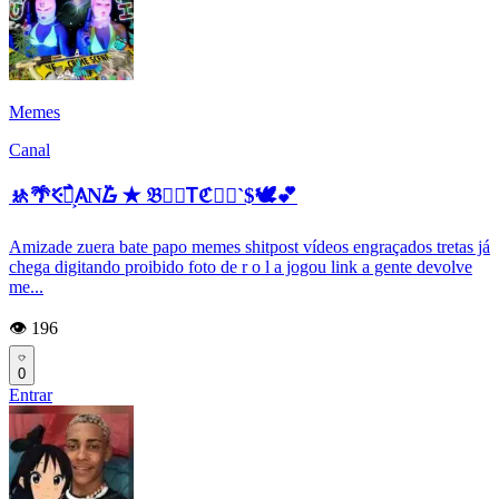
Memes
Canal
🚸🌴𝆬Ⲵ߯ᮝ͕𐒲N߳ᮝ ✭ 𝔅𐑢𝅮𐊗ℭ䷎⃯`$🕊️💕
Amizade zuera bate papo memes shitpost vídeos engraçados tretas já
chega digitando proibido foto de r o l a jogou link a gente devolve
me...
👁️ 196
0
Entrar