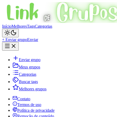
Início
Melhores
Tags
Categorias
+ Enviar grupo
Enviar
Enviar grupo
Meus grupos
Categorias
Buscar tags
Melhores grupos
Contato
Termos de uso
Política de privacidade
Remoção de conteúdo