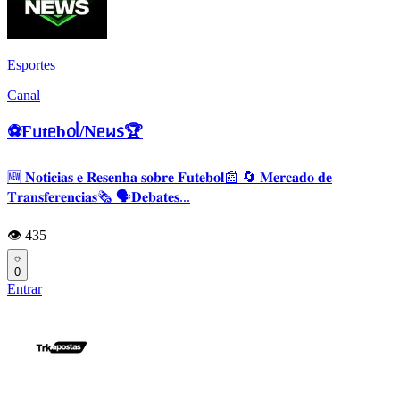
Esportes
Canal
⚽️Fᥙtᥱb᥆ᥣ/Nᥱᥕ᥉🏆
🆕 𝐍𝐨𝐭𝐢𝐜𝐢𝐚𝐬 𝐞 𝐑𝐞𝐬𝐞𝐧𝐡𝐚 𝐬𝐨𝐛𝐫𝐞 𝐅𝐮𝐭𝐞𝐛𝐨𝐥📰 🔄 𝐌𝐞𝐫𝐜𝐚𝐝𝐨 𝐝𝐞
𝐓𝐫𝐚𝐧𝐬𝐟𝐞𝐫𝐞𝐧𝐜𝐢𝐚𝐬🗞 🗣𝐃𝐞𝐛𝐚𝐭𝐞𝐬...
👁️ 435
0
Entrar