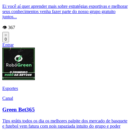
Ei você aí quer aprender mais sobre estratégias esportivas e melhorar
seus conhecimentos venha fazer parte do nosso grupo gratuito
juntos...
👁️ 367
0
Entrar
Esportes
Canal
Green Bet365
Tips grátis todos os dia os melhores palpite dos mercado de basquete
e futebol vem fatura com nois rapaziada intuito do grupo e poder