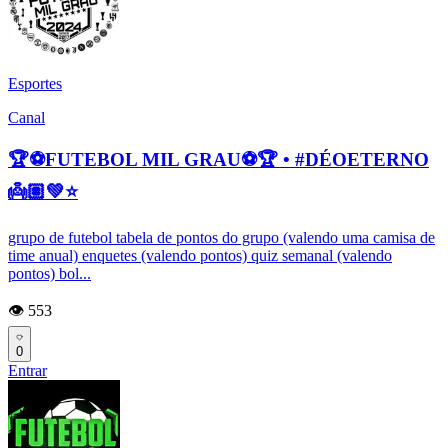
Esportes
Canal
🏆⚽FUTEBOL MIL GRAU⚽🏆 • #DÉOETERNO
👼🏽💚⭐
grupo de futebol tabela de pontos do grupo (valendo uma camisa de
time anual) enquetes (valendo pontos) quiz semanal (valendo
pontos) bol...
👁️ 553
0
Entrar