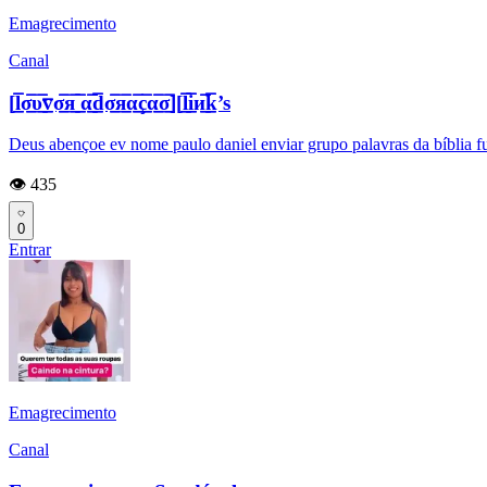
Emagrecimento
Canal
[l̲̲̅̅σ̲̲̅̅υ̲̲̅̅v̲̲̅̅σ̲̲̅̅я̲̲̅̅ ̲̲̅̅α̲̲̅̅d̲̲̅̅σ̲̲̅̅я̲̲̅̅α̲̲̅̅ç̲̲̅̅α̲̲̅̅σ̲̲̅̅][l̲̲̅̅i̲̲̅̅и̲̲̅̅k̲̲̅̅’s
Deus abençoe ev nome paulo daniel enviar grupo palavras da bíblia fu
👁️ 435
0
Entrar
Emagrecimento
Canal