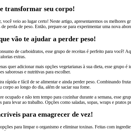
 e transformar seu corpo!
, você veio ao lugar certo! Neste artigo, apresentaremos os melhores gru
ivos de perda de peso. Então, prepare-se para experimentar uma nova a
 que vão te ajudar a perder peso!
onsumo de carboidratos, esse grupo de receitas é perfeito para você! A
lorias extras.
nas quer adicionar mais opções vegetarianas à sua dieta, esse grupo é
s saborosas e nutritivas para escolher.
rápida e fácil de se alimentar e ainda perder peso. Combinando frutas,
eu corpo ao longo do dia, além de saciar sua fome.
e ocupado e não tem tempo para cozinhar durante a semana, esse grupo 
as para levar ao trabalho. Opções como saladas, sopas, wraps e pratos p
ncríveis para emagrecer de vez!
pções para limpar o organismo e eliminar toxinas. Feitas com ingredie