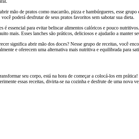
ral.
 abrir mão de pratos como macarrão, pizza e hambúrgueres, esse grupo 
você poderá desfrutar de seus pratos favoritos sem sabotar sua dieta.
s é essencial para evitar beliscar alimentos calóricos e pouco nutritiv
uito mais. Esses lanches são práticos, deliciosos e ajudarão a manter s
cer significa abrir mão dos doces? Nesse grupo de receitas, você enc
almente e oferecem uma alternativa mais nutritiva e equilibrada para sat
ransformar seu corpo, está na hora de começar a colocá-los em prática!
rimente essas receitas, divirta-se na cozinha e desfrute de uma nova v