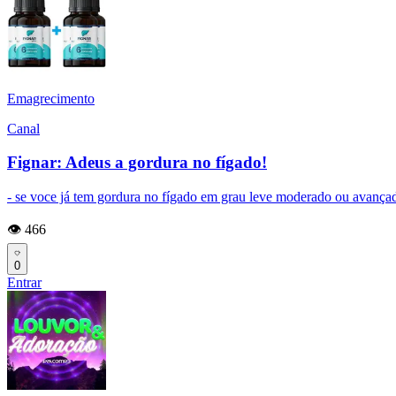
Emagrecimento
Canal
Fignar: Adeus a gordura no fígado!
- se voce já tem gordura no fígado em grau leve moderado ou avançado
👁️ 466
0
Entrar