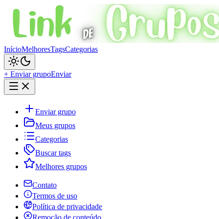
Início
Melhores
Tags
Categorias
+ Enviar grupo
Enviar
Enviar grupo
Meus grupos
Categorias
Buscar tags
Melhores grupos
Contato
Termos de uso
Política de privacidade
Remoção de conteúdo