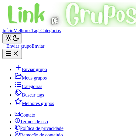
Início
Melhores
Tags
Categorias
+ Enviar grupo
Enviar
Enviar grupo
Meus grupos
Categorias
Buscar tags
Melhores grupos
Contato
Termos de uso
Política de privacidade
Remoção de conteúdo