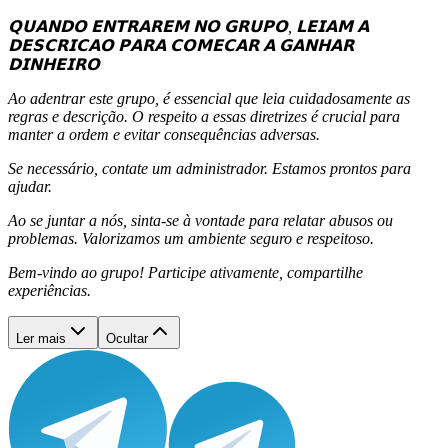
𝗤𝗨𝗔𝗡𝗗𝗢 𝗘𝗡𝗧𝗥𝗔𝗥𝗘𝗠 𝗡𝗢 𝗚𝗥𝗨𝗣𝗢, 𝗟𝗘𝗜𝗔𝗠 𝗔
𝗗𝗘𝗦𝗖𝗥𝗜𝗖𝗔𝗢 𝗣𝗔𝗥𝗔 𝗖𝗢𝗠𝗘𝗖𝗔𝗥 𝗔 𝗚𝗔𝗡𝗛𝗔𝗥
𝗗𝗜𝗡𝗛𝗘𝗜𝗥𝗢
Ao adentrar este grupo, é essencial que leia cuidadosamente as
regras e descrição. O respeito a essas diretrizes é crucial para
manter a ordem e evitar consequências adversas.
Se necessário, contate um administrador. Estamos prontos para
ajudar.
Ao se juntar a nós, sinta-se à vontade para relatar abusos ou
problemas. Valorizamos um ambiente seguro e respeitoso.
Bem-vindo ao grupo! Participe ativamente, compartilhe
experiências.
Ler mais
Ocultar