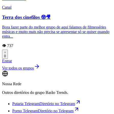
Canal
Terra dos cinefilos 🤓🎥
Bora fazer parte do melhor grupo de aqui falamos de filmesséries
músicas e muito mais não precisa se apresentar só se quiser quando
entra...
👁️ 737
0
Entrar
Ver todos os grupos
Nossa Rede
Outros diretórios do grupo Barão Trends.
Putaria Telegram
Diretório no Telegram
Porno Telegram
Diretório no Telegram