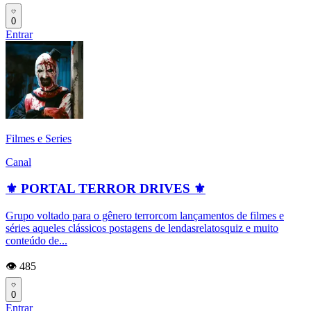
0
Entrar
Filmes e Series
Canal
⚜️ PORTAL TERROR DRIVES ⚜️
Grupo voltado para o gênero terrorcom lançamentos de filmes e
séries aqueles clássicos postagens de lendasrelatosquiz e muito
conteúdo de...
👁️ 485
0
Entrar