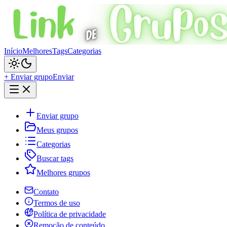
Início
Melhores
Tags
Categorias
+ Enviar grupo
Enviar
Enviar grupo
Meus grupos
Categorias
Buscar tags
Melhores grupos
Contato
Termos de uso
Política de privacidade
Remoção de conteúdo