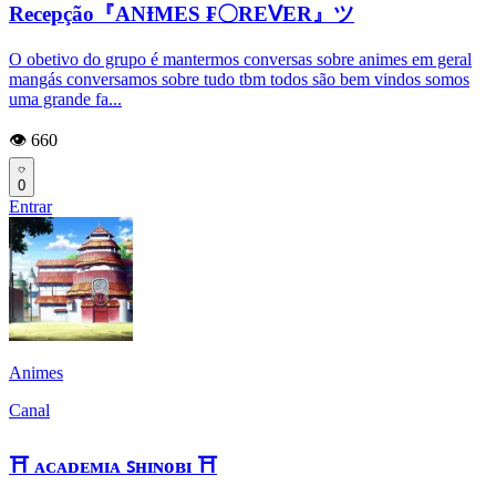
Recepção『ANƗMES ₣〇REⅤER』ツ
O obetivo do grupo é mantermos conversas sobre animes em geral
mangás conversamos sobre tudo tbm todos são bem vindos somos
uma grande fa...
👁️ 660
0
Entrar
Animes
Canal
⛩️ ᴀᴄᴀᴅᴇᴍɪᴀ ꜱʜɪɴᴏʙɪ ⛩️