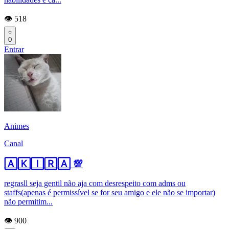
👁️ 518
0
Entrar
Animes
Canal
🄰🄺🄸🅁🄰 💯
regrasll seja gentil não aja com desrespeito com adms ou
staffs(apenas é permissível se for seu amigo e ele não se importar)
não permitim...
👁️ 900