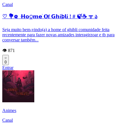
Canal
♡ 💐᪤ ּ𝗛𝗼᤻𝗺𝗲ׂ 𝐎f 𝗚𝗵i͟𝖻𝗹i ! # 🍃☕ ᯤ ა
Seja muito bem-vindo(a) a home of ghibli comunidade feita
recentemente para fazer novas amizades interagirzoar e tb para
conversar também...
👁️ 871
0
Entrar
Animes
Canal