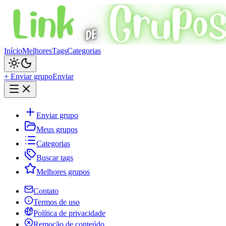
Início
Melhores
Tags
Categorias
+ Enviar grupo
Enviar
Enviar grupo
Meus grupos
Categorias
Buscar tags
Melhores grupos
Contato
Termos de uso
Política de privacidade
Remoção de conteúdo