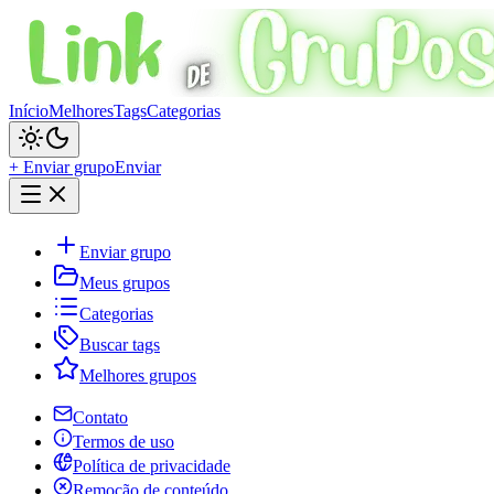
Início
Melhores
Tags
Categorias
+ Enviar grupo
Enviar
Enviar grupo
Meus grupos
Categorias
Buscar tags
Melhores grupos
Contato
Termos de uso
Política de privacidade
Remoção de conteúdo