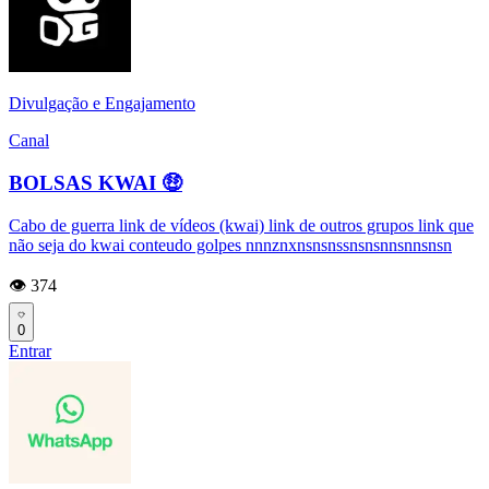
Divulgação e Engajamento
Canal
BOLSAS KWAI 🤑
Cabo de guerra link de vídeos (kwai) link de outros grupos link que
não seja do kwai conteudo golpes nnnznxnsnsnssnsnsnnsnnsnsn
👁️ 374
0
Entrar