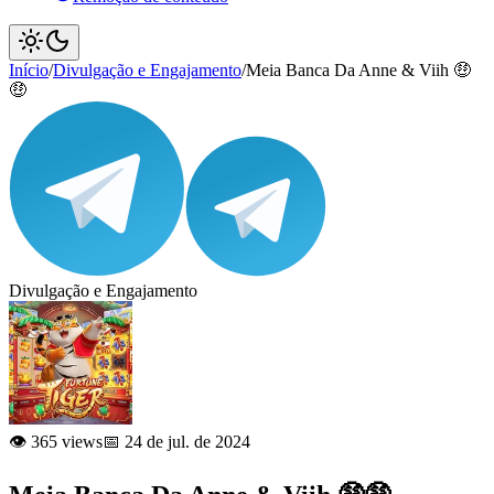
Início
/
Divulgação e Engajamento
/
Meia Banca Da Anne & Viih 🤑
🤑
Divulgação e Engajamento
👁️ 365 views
📅 24 de jul. de 2024