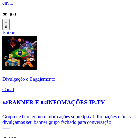
envi...
👁️ 360
0
Entrar
Divulgação e Engajamento
Canal
✏️BANNER E 📜INFOMAÇÕES IP-TV
Grupo de banner amp informações sobre ip-tv informações diárias
divulgamos seu banner grupo fechado para conversação ---------------
-----...