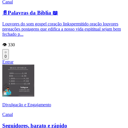
Canal
📄Palavras da Bíblia 📖
Louvores do som gospel coração linkspermitido oração louvores
pregações postagens que edifica a nosso vida espititual sejam bem
fechado p...
👁️ 330
0
Entrar
Divulgação e Engajamento
Canal
Seguidores, barato e rápido