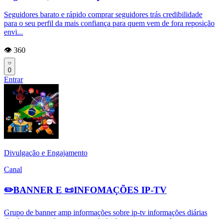
Seguidores barato e rápido comprar seguidores trás credibilidade
para o seu perfil da mais confiança para quem vem de fora reposição
envi...
👁️ 360
0
Entrar
Divulgação e Engajamento
Canal
✏️BANNER E 📜INFOMAÇÕES IP-TV
Grupo de banner amp informações sobre ip-tv informações diárias