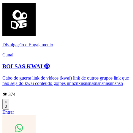
Divulgação e Engajamento
Canal
BOLSAS KWAI 🤑
Cabo de guerra link de vídeos (kwai) link de outros grupos link que
não seja do kwai conteudo golpes nnnznxnsnsnssnsnsnnsnnsnsn
👁️ 374
0
Entrar