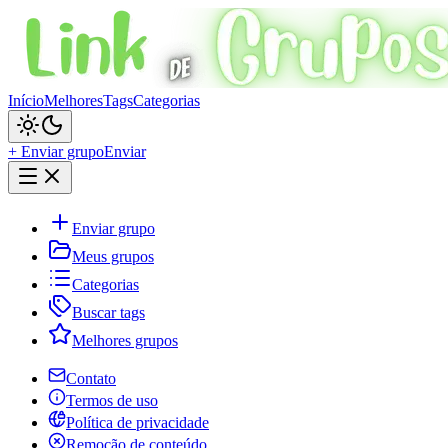
Início
Melhores
Tags
Categorias
+ Enviar grupo
Enviar
Enviar grupo
Meus grupos
Categorias
Buscar tags
Melhores grupos
Contato
Termos de uso
Política de privacidade
Remoção de conteúdo