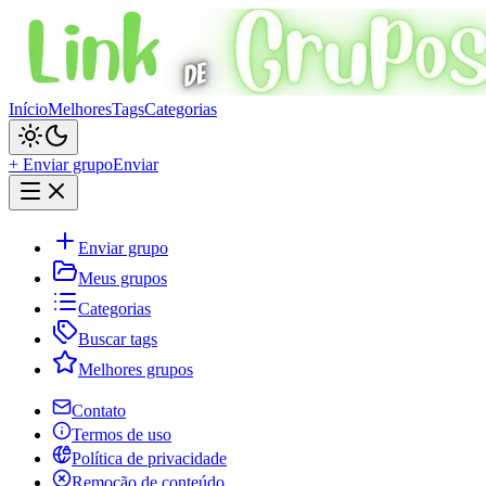
Início
Melhores
Tags
Categorias
+ Enviar grupo
Enviar
Enviar grupo
Meus grupos
Categorias
Buscar tags
Melhores grupos
Contato
Termos de uso
Política de privacidade
Remoção de conteúdo