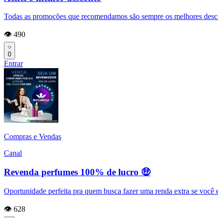
Todas as promoções que recomendamos são sempre os melhores descon
👁️ 490
0
Entrar
Compras e Vendas
Canal
Revenda perfumes 100% de lucro 🤑
Oportunidade perfeita pra quem busca fazer uma renda extra se você 
👁️ 628