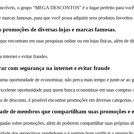
 incríveis, o grupo “MEGA DESCONTOS” é o lugar perfeito para você
e marcas famosas, para que você possa adquirir seus produtos favorito
s promoções de diversas lojas e marcas famosas.
e encontram em suas pesquisas online ou em lojas físicas, além de dis
nternet e evitar fraudes.
r com segurança na internet e evitar fraude
nenhuma oportunidade de economizar, não perca mais tempo e junte
ente oportunidade para quem busca economizar em suas compras o
de desconto, é possível encontrar promoções em diversas categorias, c
dade de membros que compartilham suas promoções e es
giadas sobre promoções, além de poderem compartilhar suas próprias di
dade dos respectivos vendedores e é sempre bom verificar a reputação 