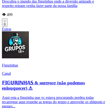
Descubra o mundo das figurinhas onde a diversão amizade e
respeito reinam venha fazer parte da nossa família
👁️ 499
0
Entrar
Figurinhas
Canal
𝔽𝕀𝔾𝕌ℝ𝕀ℕℍ𝔸𝕊 & sʜɪᴛᴘᴏsᴛ (não podemos
enlouquecer) ⚠
Aqui esta a figurinha que vc estava procurando perdeu todas
recarregue aqui respeite as tegras do grupo e aproveite os shitposts e
memes...