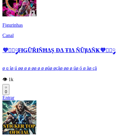
Figurinhas
Canal
💜፝⃟༘₣ƗǤỮŘƗŇĦΔŞ ĐΔ ŦƗΔ ŇỮβΔŇҜ💜፝⃟༘
ø q íø ú øø ø ø øø ø ø øúø øçãø øø ø úø ó ø ãø çã
👁️ 1k
0
Entrar