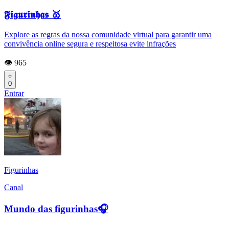
𝕱𝖎𝖌𝖚𝖗𝖎𝖓𝖍𝖆𝖘 🥇
Explore as regras da nossa comunidade virtual para garantir uma
convivência online segura e respeitosa evite infrações
👁️ 965
0
Entrar
Figurinhas
Canal
Mundo das figurinhas🎧