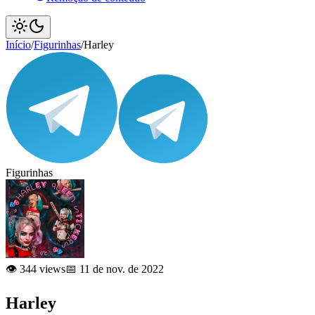
Início
/
Figurinhas
/
Harley
Figurinhas
👁️ 344 views
📅 11 de nov. de 2022
Harley