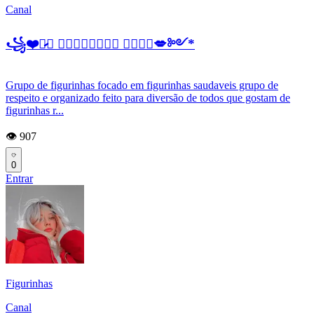
Canal
꧁❤️𔒰̷̷̷⃝ 𝕾𝖙𝖎𝖈𝖐𝖊𝖗𝖘 𝕷𝖊𝖑𝖆💋༻*
Grupo de figurinhas focado em figurinhas saudaveis grupo de
respeito e organizado feito para diversão de todos que gostam de
figurinhas r...
👁️ 907
0
Entrar
Figurinhas
Canal