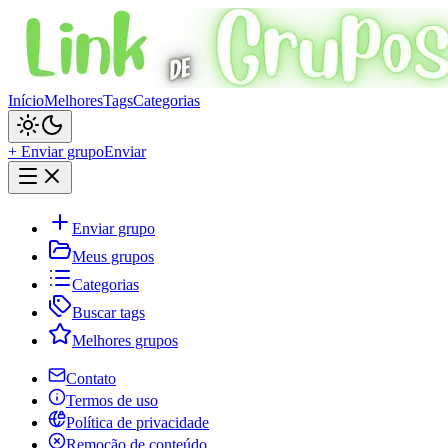
Início
Melhores
Tags
Categorias
+ Enviar grupo
Enviar
Enviar grupo
Meus grupos
Categorias
Buscar tags
Melhores grupos
Contato
Termos de uso
Política de privacidade
Remoção de conteúdo