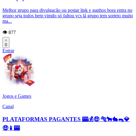
Melhor grupo para divulgação ou postar link e ganhos bora entra no
grupo seja todos bem vimdo só faltou vcs lá grupo tem sorteio muito
ma...
👁️ 877
0
Entrar
Jogos e Games
Canal
PLATAFORMAS PAGANTES 🎰💰🤑 🐅🐂🐇🐀💎
🤑📱🎰