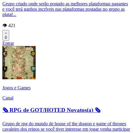
Grupo criado onde serão postado as melhores plataformas pagantes
e você terá ganhos incríveis nas plataformas postadas no grupo as
plataf...
👁️ 421
0
Entrar
Jogos e Games
Canal
🗞️ RPG de GOT/HOTED Novatos(a) 🗞️
Grupo de rpg do mundo de house of the dragon e game of thrones
cavaleiro dos reinos se você tiver interesse em jogar venha participar