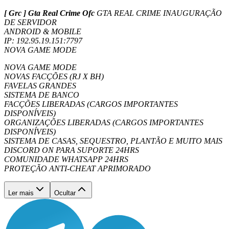
[ Grc ] Gta Real Crime Ofc
GTA REAL CRIME INAUGURAÇÃO
DE SERVIDOR
ANDROID & MOBILE
IP: 192.95.19.151:7797
NOVA GAME MODE
NOVA GAME MODE
NOVAS FACÇÕES (RJ X BH)
FAVELAS GRANDES
SISTEMA DE BANCO
FACÇÕES LIBERADAS (CARGOS IMPORTANTES
DISPONÍVEIS)
ORGANIZAÇÕES LIBERADAS (CARGOS IMPORTANTES
DISPONÍVEIS)
SISTEMA DE CASAS, SEQUESTRO, PLANTÃO E MUITO MAIS
DISCORD ON PARA SUPORTE 24HRS
COMUNIDADE WHATSAPP 24HRS
PROTEÇÃO ANTI-CHEAT APRIMORADO
Ler mais
Ocultar