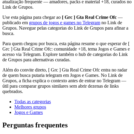
atualização frequente — amadores, packs e material +18, curados no
Link de Grupos.
Use esta página para chegar ao
[ Grc ] Gta Real Crime Ofc
—
publicado em
grupos de jogos e games no Telegram
no Link de
Grupos. Navegue pelas categorias do Link de Grupos para afinar a
busca.
Para quem chegou por busca, esta página resume o que esperar de [
Grc ] Gta Real Crime Ofc: comunidade +18, tema Jogos e Games e
acesso via Telegram. Explore também o hub de categorias do Link
de Grupos para alternativas curadas.
Além do convite direto, [ Grc ] Gta Real Crime Ofc entra no radar
de quem busca putaria telegram em Jogos e Games. No Link de
Grupos, a ficha explica o contexto antes de entrar no Telegram —
útil para comparar grupos similares sem abrir dezenas de links
quebrados.
Todas as categorias
Melhores grupos
Jogos e Games
Perguntas frequentes