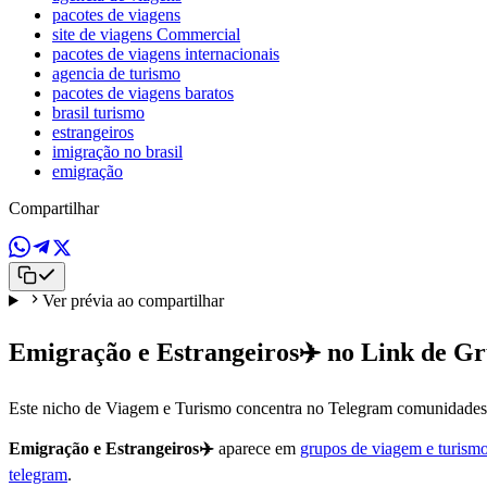
pacotes de viagens
site de viagens Commercial
pacotes de viagens internacionais
agencia de turismo
pacotes de viagens baratos
brasil turismo
estrangeiros
imigração no brasil
emigração
Compartilhar
Ver prévia ao compartilhar
Emigração e Estrangeiros✈️ no Link de G
Este nicho de Viagem e Turismo concentra no Telegram comunidades at
Emigração e Estrangeiros✈️
aparece em
grupos de viagem e turism
telegram
.