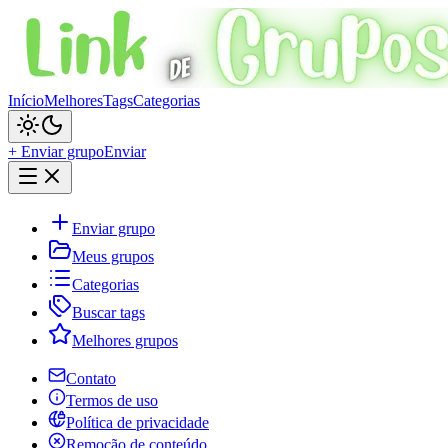
Início
Melhores
Tags
Categorias
+ Enviar grupo
Enviar
Enviar grupo
Meus grupos
Categorias
Buscar tags
Melhores grupos
Contato
Termos de uso
Política de privacidade
Remoção de conteúdo