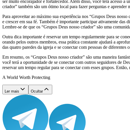
ser muito encorajador e fortalecedor. Além disso, você terá acesso 
criador” também são um ótimo local para fazer perguntas e aprender mai
Para aproveitar ao máximo sua experiência nos “Grupos Deus nosso cri
e crescer em sua fé. Também é importante participar ativamente das d
Lembre-se de que os “Grupos Deus nosso criador” são uma comunidade
Outra dica importante é reservar um tempo regularmente para se con
orando pelos outros membros, essa prática constante ajudará a apro
das quatro paredes da igreja e se conectar com pessoas de diferentes o
Em resumo, os “Grupos Deus nosso criador” são uma maneira fantásti
você terá a oportunidade de se conectar com outros seguidores de Deus
reservar um tempo regular para se conectar com esses grupos. Então, 
A World Worth Protecting
Ler mais
Ocultar