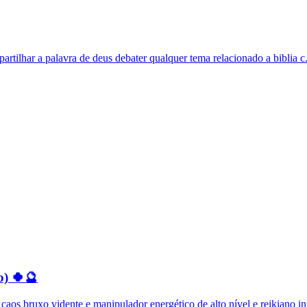
tilhar a palavra de deus debater qualquer tema relacionado a biblia c.
o) 🍀🔮
os bruxo vidente e manipulador energético de alto nível e reikiano in.