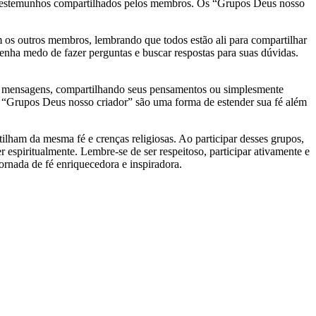
s e testemunhos compartilhados pelos membros. Os “Grupos Deus nosso
m os outros membros, lembrando que todos estão ali para compartilhar
tenha medo de fazer perguntas e buscar respostas para suas dúvidas.
às mensagens, compartilhando seus pensamentos ou simplesmente
 “Grupos Deus nosso criador” são uma forma de estender sua fé além
ham da mesma fé e crenças religiosas. Ao participar desses grupos,
 espiritualmente. Lembre-se de ser respeitoso, participar ativamente e
ornada de fé enriquecedora e inspiradora.