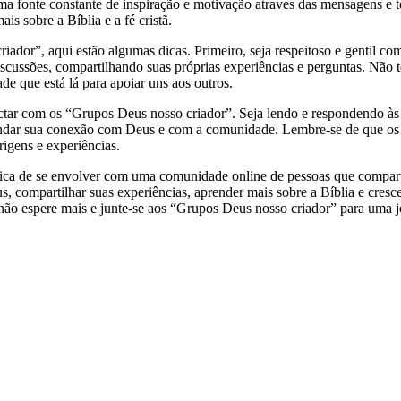
a uma fonte constante de inspiração e motivação através das mensagen
s sobre a Bíblia e a fé cristã.
ador”, aqui estão algumas dicas. Primeiro, seja respeitoso e gentil co
iscussões, compartilhando suas próprias experiências e perguntas. Não 
 que está lá para apoiar uns aos outros.
ectar com os “Grupos Deus nosso criador”. Seja lendo e respondendo 
fundar sua conexão com Deus e com a comunidade. Lembre-se de que os
rigens e experiências.
ca de se envolver com uma comunidade online de pessoas que compartil
, compartilhar suas experiências, aprender mais sobre a Bíblia e crescer
não espere mais e junte-se aos “Grupos Deus nosso criador” para uma j