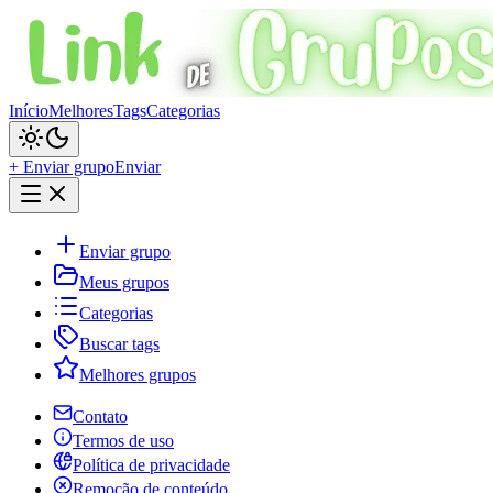
Início
Melhores
Tags
Categorias
+ Enviar grupo
Enviar
Enviar grupo
Meus grupos
Categorias
Buscar tags
Melhores grupos
Contato
Termos de uso
Política de privacidade
Remoção de conteúdo