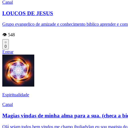
Canal
LOUCOS DE JESUS
Grupo evangelico de amizade e conhecimento biblico aprender e compar
👁️ 548
0
Entrar
Espiritualidade
Canal
Magias vindas de minha alma para a sua. (checa a bi
Olá sejam todos bem vindos me chamo jhuliadylan eu sou magista do ca