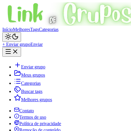
Início
Melhores
Tags
Categorias
+ Enviar grupo
Enviar
Enviar grupo
Meus grupos
Categorias
Buscar tags
Melhores grupos
Contato
Termos de uso
Política de privacidade
Remoção de conteúdo