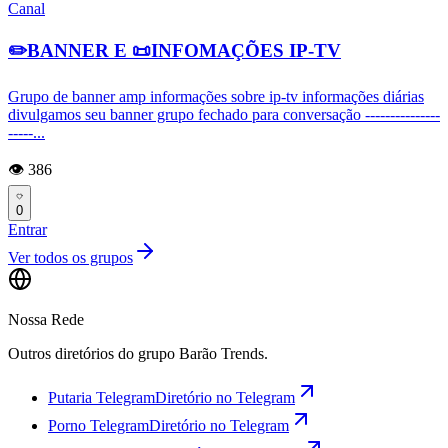
Canal
✏️BANNER E 📜INFOMAÇÕES IP-TV
Grupo de banner amp informações sobre ip-tv informações diárias
divulgamos seu banner grupo fechado para conversação ---------------
-----...
👁️ 386
0
Entrar
Ver todos os grupos
Nossa Rede
Outros diretórios do grupo Barão Trends.
Putaria Telegram
Diretório no Telegram
Porno Telegram
Diretório no Telegram