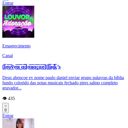
Entrar
Emagrecimento
Canal
[l̲̲̅̅σ̲̲̅̅υ̲̲̅̅v̲̲̅̅σ̲̲̅̅я̲̲̅̅ ̲̲̅̅α̲̲̅̅d̲̲̅̅σ̲̲̅̅я̲̲̅̅α̲̲̅̅ç̲̲̅̅α̲̲̅̅σ̲̲̅̅][l̲̲̅̅i̲̲̅̅и̲̲̅̅k̲̲̅̅’s
Deus abençoe ev nome paulo daniel enviar grupo palavras da bíblia
fundo colorido das notas musicais fechado pires salmo completo
gravador...
👁️ 435
0
Entrar