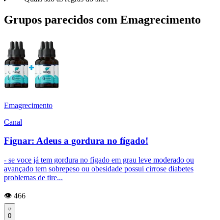
Grupos parecidos com Emagrecimento
Emagrecimento
Canal
Fignar: Adeus a gordura no fígado!
- se voce já tem gordura no fígado em grau leve moderado ou
avançado tem sobrepeso ou obesidade possui cirrose diabetes
problemas de tire...
👁️ 466
0