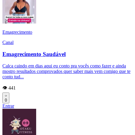
Emagrecimento
Canal
Emagrecimento Saudável
Calça caindo em dias aqui eu conto pra vocês como fazer e ainda
mostro resultados comprovados quer saber mais vem comigo que te
conto tud...
👁️ 441
0
Entrar