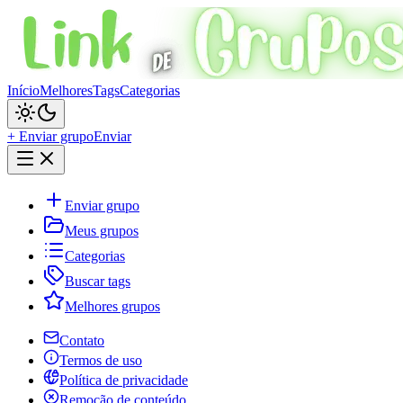
Início
Melhores
Tags
Categorias
+ Enviar grupo
Enviar
Enviar grupo
Meus grupos
Categorias
Buscar tags
Melhores grupos
Contato
Termos de uso
Política de privacidade
Remoção de conteúdo