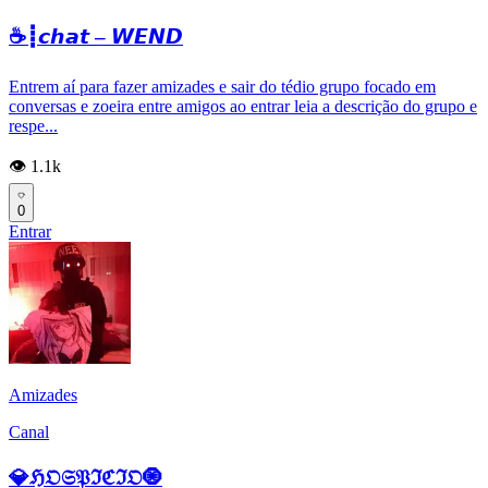
☕┋𝙘𝙝𝙖𝙩 – 𝙒𝙀𝙉𝘿
Entrem aí para fazer amizades e sair do tédio grupo focado em
conversas e zoeira entre amigos ao entrar leia a descrição do grupo e
respe...
👁️ 1.1k
0
Entrar
Amizades
Canal
💎ℌ𝔒𝔖𝔓ℑℭℑ𝔒🧿