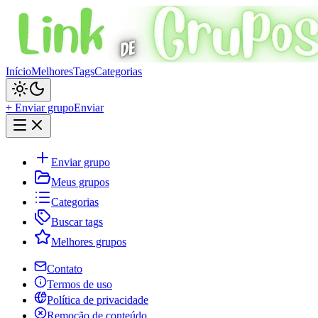
Início
Melhores
Tags
Categorias
+ Enviar grupo
Enviar
Enviar grupo
Meus grupos
Categorias
Buscar tags
Melhores grupos
Contato
Termos de uso
Política de privacidade
Remoção de conteúdo