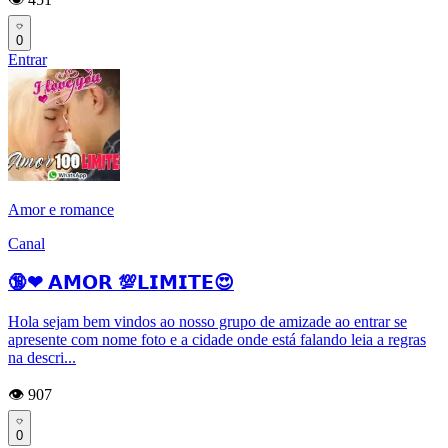
0
Entrar
Amor e romance
Canal
🔞❤ 𝗔𝗠𝗢𝗥 💯𝗟𝗜𝗠𝗜𝗧𝗘😍
Hola sejam bem vindos ao nosso grupo de amizade ao entrar se
apresente com nome foto e a cidade onde está falando leia a regras
na descri...
👁️ 907
0