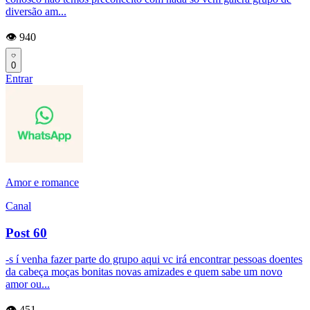
diversão am...
👁️ 940
0
Entrar
Amor e romance
Canal
Post 60
-s í venha fazer parte do grupo aqui vc irá encontrar pessoas doentes
da cabeça moças bonitas novas amizades e quem sabe um novo
amor ou...
👁️ 451