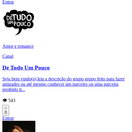
Entrar
Amor e romance
Canal
De Tudo Um Pouco
Seja bem vindo(a) leia a descrição do grupo grupo feito para fazer
amizades ou até mesmo conhecer um parceiro ou uma parceira
proibido tr...
👁️ 543
0
Entrar