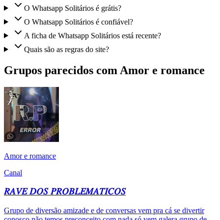
O Whatsapp Solitários é grátis?
O Whatsapp Solitários é confiável?
A ficha de Whatsapp Solitários está recente?
Quais são as regras do site?
Grupos parecidos com Amor e romance
Amor e romance
Canal
𝑅𝐴𝑉𝐸 𝐷𝑂𝑆 𝑃𝑅𝑂𝐵𝐿𝐸𝑀𝐴𝑇𝐼𝐶𝑂𝑆
Grupo de diversão amizade e de conversas vem pra cá se divertir
conosco não temos preconceito com nada só vem galera grupo de