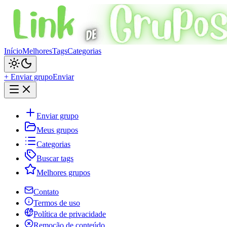
Início
Melhores
Tags
Categorias
+ Enviar grupo
Enviar
Enviar grupo
Meus grupos
Categorias
Buscar tags
Melhores grupos
Contato
Termos de uso
Política de privacidade
Remoção de conteúdo