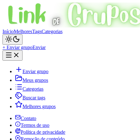
Início
Melhores
Tags
Categorias
+ Enviar grupo
Enviar
Enviar grupo
Meus grupos
Categorias
Buscar tags
Melhores grupos
Contato
Termos de uso
Política de privacidade
Remoção de conteúdo