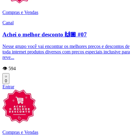
Compras e Vendas
Canal
Achei o melhor desconto 🙌🏽 #07
Nesse grupo você vai encontrar os melhores preços e descontos de
toda internet produtos diversos com preços especiais inclusive para
reve...
👁️ 594
0
Entrar
Compras e Vendas