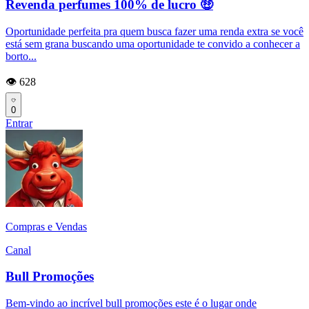
Revenda perfumes 100% de lucro 🤑
Oportunidade perfeita pra quem busca fazer uma renda extra se você
está sem grana buscando uma oportunidade te convido a conhecer a
borto...
👁️ 628
0
Entrar
Compras e Vendas
Canal
Bull Promoções
Bem-vindo ao incrível bull promoções este é o lugar onde