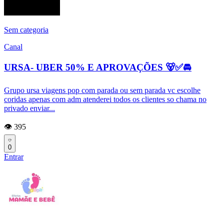
Sem categoria
Canal
URSA- UBER 50% E APROVAÇÕES 🐻✅🚘
Grupo ursa viagens pop com parada ou sem parada vc escolhe
coridas apenas com adm atenderei todos os clientes so chama no
privado enviar...
👁️ 395
0
Entrar