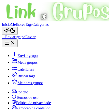
Início
Melhores
Tags
Categorias
+ Enviar grupo
Enviar
Enviar grupo
Meus grupos
Categorias
Buscar tags
Melhores grupos
Contato
Termos de uso
Política de privacidade
Remoção de conteúdo