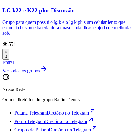
LG k22 e K22 plus Discussão
Grupo para quem possui o lg k e o lg k plus um celular lento que
esquenta bastante bateria dura quase nada dicas e ajuda de melhorias
sob...
👁️ 554
0
Entrar
Ver todos os grupos
Nossa Rede
Outros diretórios do grupo Barão Trends.
Putaria Telegram
Diretório no Telegram
Porno Telegram
Diretório no Telegram
Grupos de Putaria
Diretório no Telegram