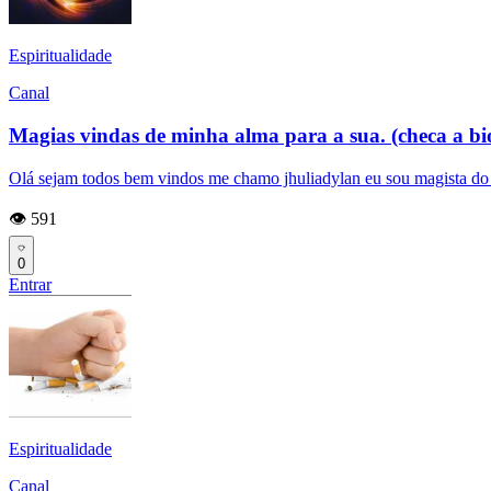
Espiritualidade
Canal
Magias vindas de minha alma para a sua. (checa a bi
Olá sejam todos bem vindos me chamo jhuliadylan eu sou magista do ca
👁️ 591
0
Entrar
Espiritualidade
Canal