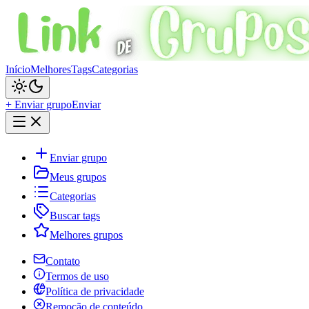
Início
Melhores
Tags
Categorias
+ Enviar grupo
Enviar
Enviar grupo
Meus grupos
Categorias
Buscar tags
Melhores grupos
Contato
Termos de uso
Política de privacidade
Remoção de conteúdo