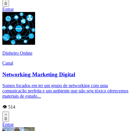
0
Entrar
Dinheiro Online
Canal
Networking Marketing Digital
Somos focados em ter um grupo de networking com uma
comunicação perfeita e um ambiente que não seja tóxico oferecemos
materiais de estudo...
👁️ 514
0
Entrar