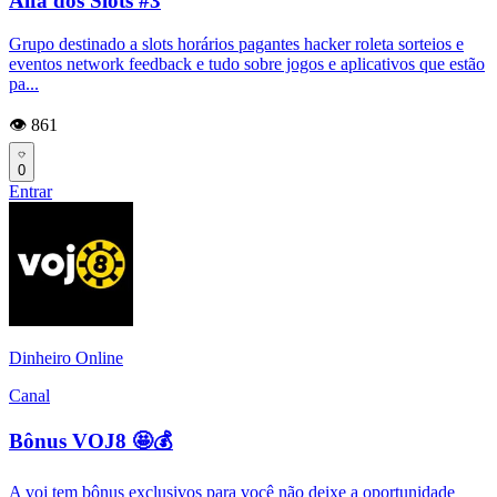
Alfa dos Slots #3
Grupo destinado a slots horários pagantes hacker roleta sorteios e
eventos network feedback e tudo sobre jogos e aplicativos que estão
pa...
👁️ 861
0
Entrar
Dinheiro Online
Canal
Bônus VOJ8 🤩💰
A voj tem bônus exclusivos para você não deixe a oportunidade