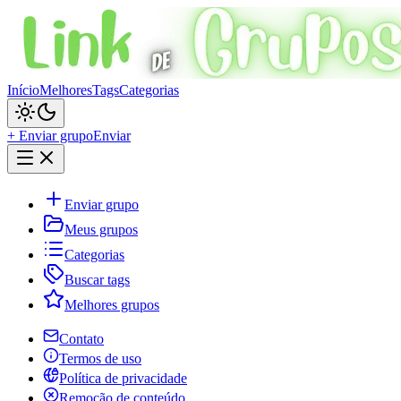
Início
Melhores
Tags
Categorias
+ Enviar grupo
Enviar
Enviar grupo
Meus grupos
Categorias
Buscar tags
Melhores grupos
Contato
Termos de uso
Política de privacidade
Remoção de conteúdo