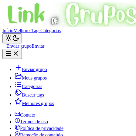
Início
Melhores
Tags
Categorias
+ Enviar grupo
Enviar
Enviar grupo
Meus grupos
Categorias
Buscar tags
Melhores grupos
Contato
Termos de uso
Política de privacidade
Remoção de conteúdo