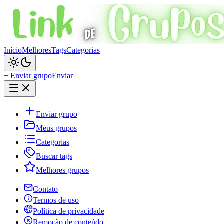
Início
Melhores
Tags
Categorias
+ Enviar grupo
Enviar
Enviar grupo
Meus grupos
Categorias
Buscar tags
Melhores grupos
Contato
Termos de uso
Política de privacidade
Remoção de conteúdo