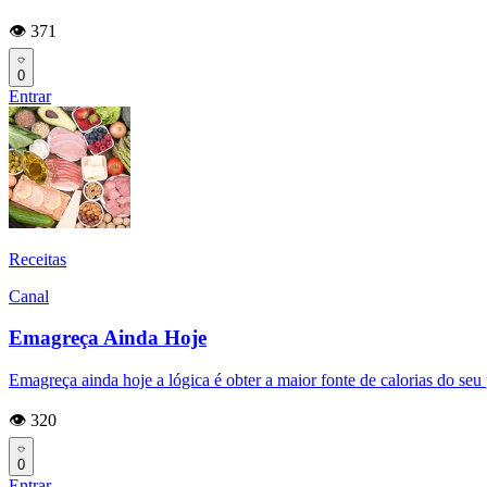
👁️ 371
0
Entrar
Receitas
Canal
Emagreça Ainda Hoje
Emagreça ainda hoje a lógica é obter a maior fonte de calorias do seu
👁️ 320
0
Entrar