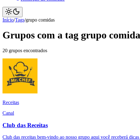
Início
/
Tags
/
grupo comidas
Grupos com a tag grupo comida
20 grupos encontrados
Receitas
Canal
Club das Receitas
Club das receitas bem-vindo ao nosso grupo aqui você receberá dicas pr