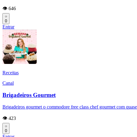
👁️ 646
0
Entrar
Receitas
Canal
Brigadeiros Gourmet
Brigadeiros gourmet o commodore free class chef gourmet com quase a
👁️ 423
0
Entrar