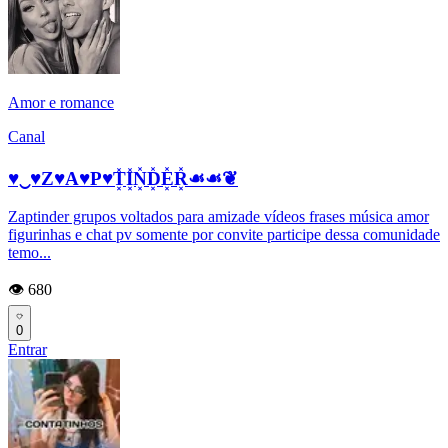
Amor e romance
Canal
♥︎‿♥︎Z♥A♥P♥T͓̽I͓̽N͓̽D͓̽E͓̽R͓̽☙☙❦
Zaptinder grupos voltados para amizade vídeos frases música amor
figurinhas e chat pv somente por convite participe dessa comunidade
temo...
👁️ 680
0
Entrar