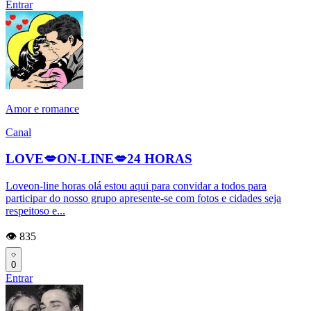
Entrar
Amor e romance
Canal
LOVE💋ON-LINE💋24 HORAS
Loveon-line horas olá estou aqui para convidar a todos para
participar do nosso grupo apresente-se com fotos e cidades seja
respeitoso e...
👁️ 835
0
Entrar