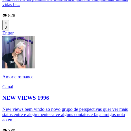
vidas br...
👁️ 828
0
Entrar
Amor e romance
Canal
NEW VIEWS 1996
New views bem-vindo ao novo grupo de perspectivas quer ver mais
status entre e alegremente salve alguns contatos e faça amigos nota
ao en...
👁️ 380