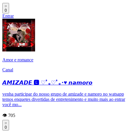
0
Entrar
Amor e romance
Canal
𝘼𝙈𝙄𝙕𝘼𝘿𝙀 🅴 ♡ﾟ｡♡ﾟ｡･♥ 𝙣𝙖𝙢𝙤𝙧𝙤
venha participar do nosso grupo de amizade e namoro no watsapp
temos enquetes divertidas de entretenimento e muito mais ao entrar
você mo...
👁️ 705
0