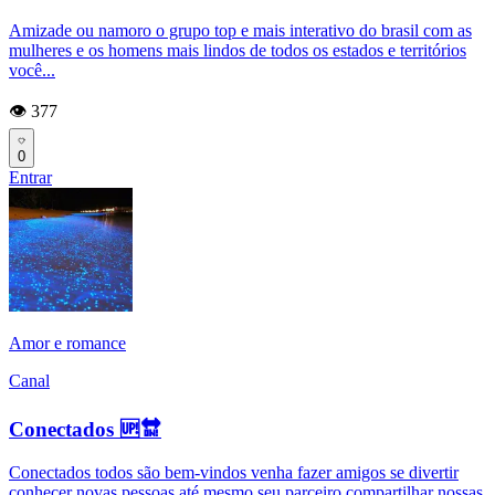
Amizade ou namoro o grupo top e mais interativo do brasil com as
mulheres e os homens mais lindos de todos os estados e territórios
você...
👁️ 377
0
Entrar
Amor e romance
Canal
Conectados 🆙🔛
Conectados todos são bem-vindos venha fazer amigos se divertir
conhecer novas pessoas até mesmo seu parceiro compartilhar nossas