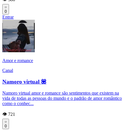
0
Entrar
Amor e romance
Canal
Namoro virtual 💟
Namoro virtual amor e romance são sentimentos que existem na
vida de todas as pessoas do mundo e o padrão de amor romântico
como o conhec...
👁️ 721
0