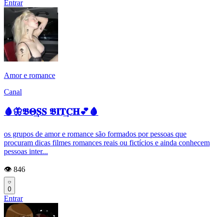
Entrar
Amor e romance
Canal
🩸🦋𝕭𝚯͢𝐒𝐒 𝕭𝐈𝐓͢𝐂𝐇💕🩸
os grupos de amor e romance são formados por pessoas que
procuram dicas filmes romances reais ou fictícios e ainda conhecem
pessoas inter...
👁️ 846
0
Entrar