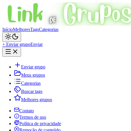
Início
Melhores
Tags
Categorias
+ Enviar grupo
Enviar
Enviar grupo
Meus grupos
Categorias
Buscar tags
Melhores grupos
Contato
Termos de uso
Política de privacidade
Remoção de conteúdo