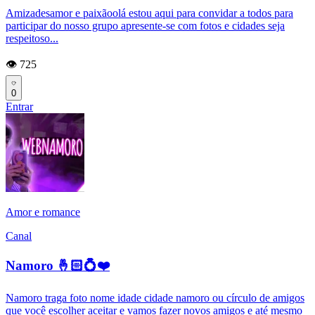
Amizadesamor e paixãoolá estou aqui para convidar a todos para
participar do nosso grupo apresente-se com fotos e cidades seja
respeitoso...
👁️ 725
0
Entrar
Amor e romance
Canal
Namoro 🤞🏻💍❤️
Namoro traga foto nome idade cidade namoro ou círculo de amigos
que você escolher aceitar e vamos fazer novos amigos e até mesmo