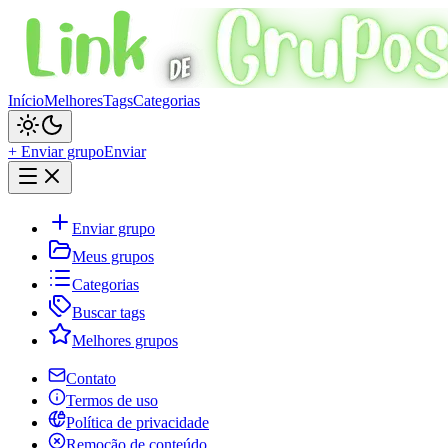
Início
Melhores
Tags
Categorias
+ Enviar grupo
Enviar
Enviar grupo
Meus grupos
Categorias
Buscar tags
Melhores grupos
Contato
Termos de uso
Política de privacidade
Remoção de conteúdo