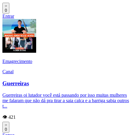
0
Entrar
Emagrecimento
Canal
Guerreiras
Guerreiras oi lutador você está passando por isso muitas mulheres
me falaram que não dá pra tirar a saia calça e a barriga sabia outros
t...
👁️ 421
0