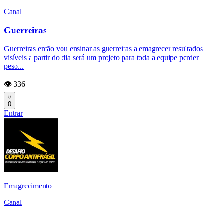
Canal
Guerreiras
Guerreiras então vou ensinar as guerreiras a emagrecer resultados
visíveis a partir do dia será um projeto para toda a equipe perder
peso...
👁️ 336
0
Entrar
Emagrecimento
Canal