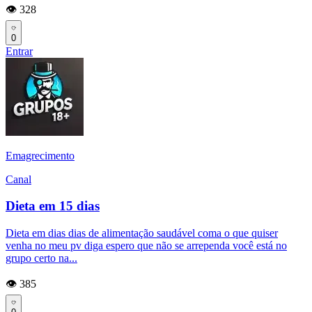
👁️ 328
0
Entrar
Emagrecimento
Canal
Dieta em 15 dias
Dieta em dias dias de alimentação saudável coma o que quiser
venha no meu pv diga espero que não se arrependa você está no
grupo certo na...
👁️ 385