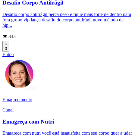
Desafio Corpo Antifrágil
Desafio corpo antifrágil perca peso e fique mais forte de dentro para
fora grupo vip lança desafio do corpo antifrágil novo método de
hip...
👁️ 333
0
Entrar
Emagrecimento
Canal
Emagreça com Nutri
Emagreça com nutri você está insatisfeita com seu corpo quer ajudar