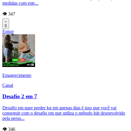
medidas com este...
👁️ 347
0
Entrar
Emagrecimento
Canal
Desafio 2 em 7
Desafio em quer perder kg em apenas dias é isso que você vai
conseguir com o desafio em que utiliza o método hiit desenvolvido
pela perso...
👁️ 346