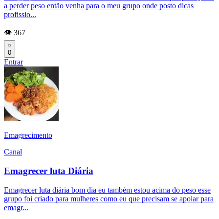
a perder peso então venha para o meu grupo onde posto dicas
profissio...
👁️ 367
0
Entrar
Emagrecimento
Canal
Emagrecer luta Diária
Emagrecer luta diária bom dia eu também estou acima do peso esse
grupo foi criado para mulheres como eu que precisam se apoiar para
emagr...