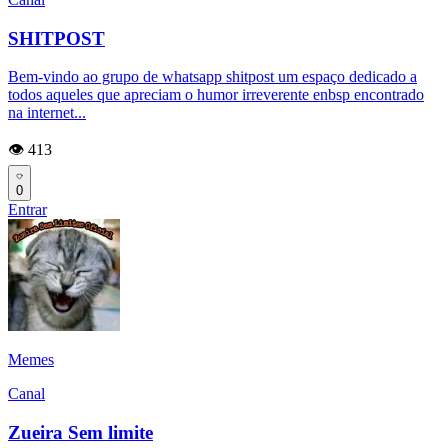
SHITPOST
Bem-vindo ao grupo de whatsapp shitpost um espaço dedicado a
todos aqueles que apreciam o humor irreverente enbsp encontrado
na internet...
👁️ 413
0
Entrar
Memes
Canal
Zueira Sem limite