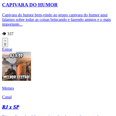
CAPIVARA DO HUMOR
Capivara do humor bem-vindo ao grupo capivara do humor aqui
falamos sobre todas as coisas brincando e fazendo amigos e o mais
importante...
👁️ 337
0
Entrar
Memes
Canal
𝑹𝑱 𝒙 𝑺𝑷