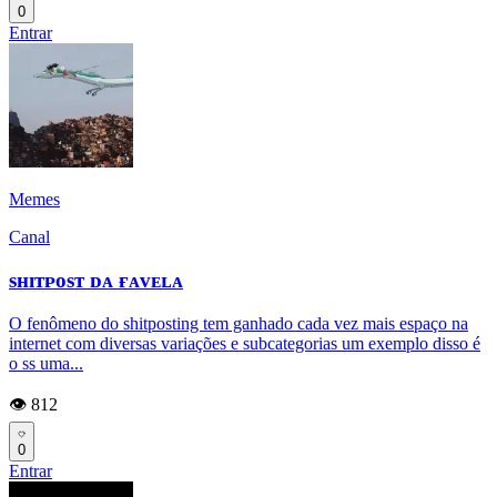
0
Entrar
Memes
Canal
sʜɪᴛᴘᴏsᴛ ᴅᴀ ғᴀᴠᴇʟᴀ
O fenômeno do shitposting tem ganhado cada vez mais espaço na
internet com diversas variações e subcategorias um exemplo disso é
o ss uma...
👁️ 812
0
Entrar