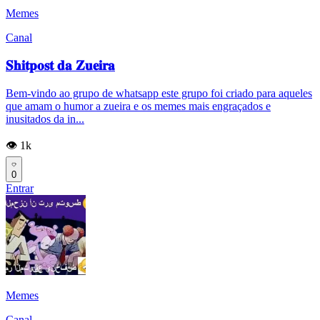
Memes
Canal
𝐒𝐡𝐢𝐭𝐩𝐨𝐬𝐭 𝐝𝐚 𝐙𝐮𝐞𝐢𝐫𝐚
Bem-vindo ao grupo de whatsapp este grupo foi criado para aqueles
que amam o humor a zueira e os memes mais engraçados e
inusitados da in...
👁️ 1k
0
Entrar
Memes
Canal