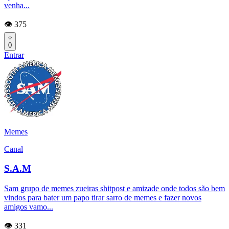
venha...
👁️ 375
0
Entrar
Memes
Canal
S.A.M
Sam grupo de memes zueiras shitpost e amizade onde todos são bem
vindos para bater um papo tirar sarro de memes e fazer novos
amigos vamo...
👁️ 331