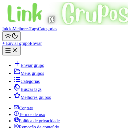
Início
Melhores
Tags
Categorias
+ Enviar grupo
Enviar
Enviar grupo
Meus grupos
Categorias
Buscar tags
Melhores grupos
Contato
Termos de uso
Política de privacidade
Remoção de conteúdo