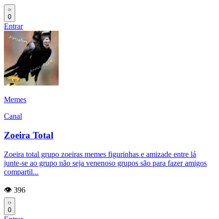
0
Entrar
Memes
Canal
Zoeira Total
Zoeira total grupo zoeiras memes figurinhas e amizade entre lá
junte-se ao grupo não seja venenoso grupos são para fazer amigos
compartil...
👁️ 396
0