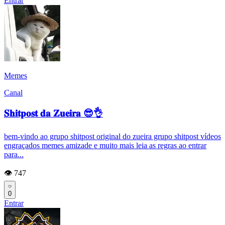
Entrar
Memes
Canal
𝐒𝐡𝐢𝐭𝐩𝐨𝐬𝐭 𝐝𝐚 𝐙𝐮𝐞𝐢𝐫𝐚 😎👌
bem-vindo ao grupo shitpost original do zueira grupo shitpost vídeos
engraçados memes amizade e muito mais leia as regras ao entrar
para...
👁️ 747
0
Entrar