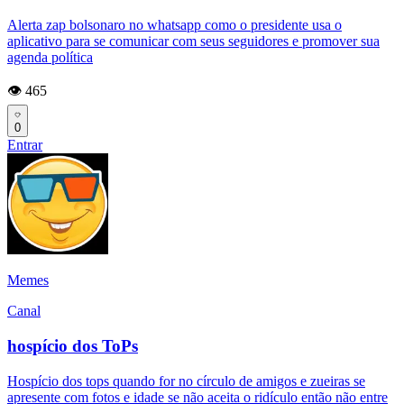
Alerta zap bolsonaro no whatsapp como o presidente usa o
aplicativo para se comunicar com seus seguidores e promover sua
agenda política
👁️ 465
0
Entrar
Memes
Canal
hospício dos ToPs
Hospício dos tops quando for no círculo de amigos e zueiras se
apresente com fotos e idade se não aceita o ridículo então não entre