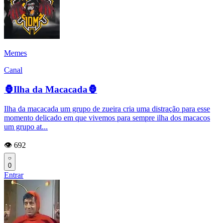
Memes
Canal
🦍Ilha da Macacada🦍
Ilha da macacada um grupo de zueira cria uma distração para esse
momento delicado em que vivemos para sempre ilha dos macacos
um grupo at...
👁️ 692
0
Entrar