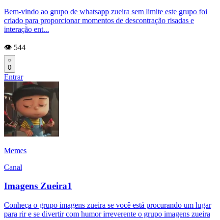
Bem-vindo ao grupo de whatsapp zueira sem limite este grupo foi
criado para proporcionar momentos de descontração risadas e
interação ent...
👁️ 544
0
Entrar
Memes
Canal
Imagens Zueira1
Conheça o grupo imagens zueira se você está procurando um lugar
para rir e se divertir com humor irreverente o grupo imagens zueira