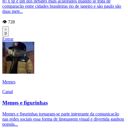
Rj x sp é um dos debates mais acalorados quando se trata de
comparação entre cidades brasileiras rio de janeiro e são paulo são
duas metr...
👁️ 728
0
Entrar
Memes
Canal
Memes e figurinhas
Memes e figurinhas tornaram-se parte integrante da comunicação
nas redes sociais essa forma de linguagem visual e divertida ganhou
popula...