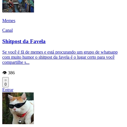
Memes
Canal
Shitpost da Favela
Se você é fã de memes e está procurando um grupo de whatsapp
com muito humor o shitpost da favela é o lugar certo para você
compartilhe s...
👁️ 386
0
Entrar