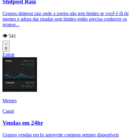
Shitpost Raiz
Grupos shitpost raiz onde a zoeira não tem limites se você é fã de
memes e adora dar risadas sem limites então precisa conhecer os
grupos...
👁️ 541
0
Entrar
Memes
Canal
Vendas em 24hr
Grupos vendas em hr aproveite compras sempre disponíveis