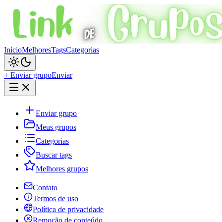
Início
Melhores
Tags
Categorias
+ Enviar grupo
Enviar
Enviar grupo
Meus grupos
Categorias
Buscar tags
Melhores grupos
Contato
Termos de uso
Política de privacidade
Remoção de conteúdo