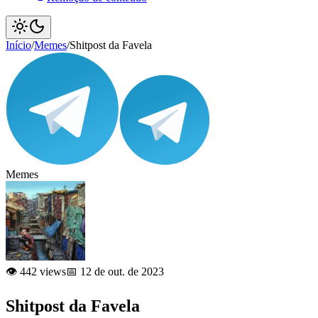
Início
/
Memes
/
Shitpost da Favela
Memes
👁️ 442 views
📅 12 de out. de 2023
Shitpost da Favela