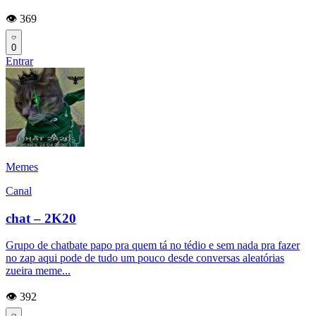
👁️ 369
0
Entrar
Memes
Canal
chat – 2K20
Grupo de chatbate papo pra quem tá no tédio e sem nada pra fazer
no zap aqui pode de tudo um pouco desde conversas aleatórias
zueira meme...
👁️ 392