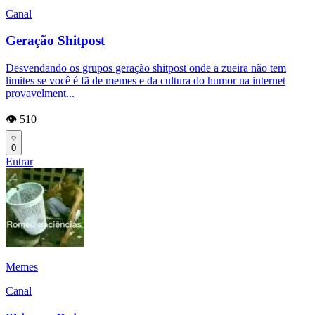
Canal
Geração Shitpost
Desvendando os grupos geração shitpost onde a zueira não tem
limites se você é fã de memes e da cultura do humor na internet
provavelment...
👁️ 510
0
Entrar
Memes
Canal