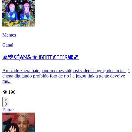
Memes
Canal
🚸🌴𝆬Ⲵ߯ᮝ͕𐒲N߳ᮝ ✭ 𝔅𐑢𝅮𐊗ℭ䷎⃯`$🕊️💕
Amizade zuera bate papo memes shitpost vídeos engraçados tretas já
chega digitando proibido foto de r o l a jogou link a gente devolve
me...
👁️ 196
0
Entrar