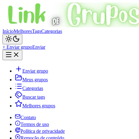
Início
Melhores
Tags
Categorias
+ Enviar grupo
Enviar
Enviar grupo
Meus grupos
Categorias
Buscar tags
Melhores grupos
Contato
Termos de uso
Política de privacidade
Remoção de conteúdo