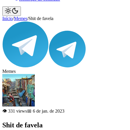
Início
/
Memes
/
Shit de favela
Memes
👁️ 331 views
📅 6 de jan. de 2023
Shit de favela