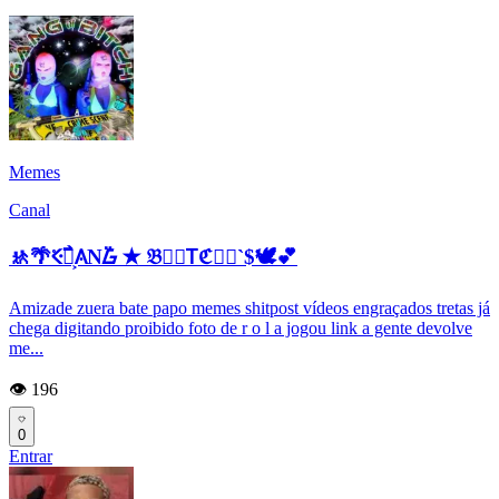
Memes
Canal
🚸🌴𝆬Ⲵ߯ᮝ͕𐒲N߳ᮝ ✭ 𝔅𐑢𝅮𐊗ℭ䷎⃯`$🕊️💕
Amizade zuera bate papo memes shitpost vídeos engraçados tretas já
chega digitando proibido foto de r o l a jogou link a gente devolve
me...
👁️ 196
0
Entrar