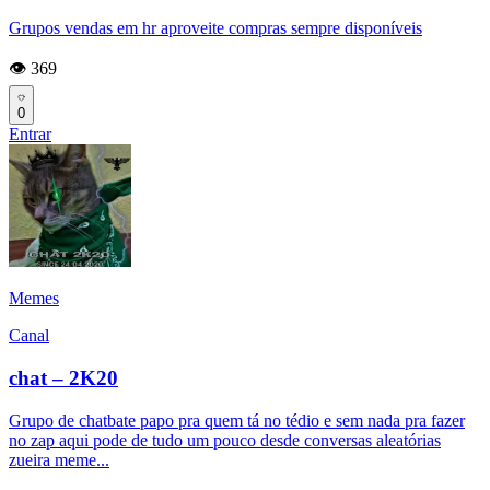
Grupos vendas em hr aproveite compras sempre disponíveis
👁️ 369
0
Entrar
Memes
Canal
chat – 2K20
Grupo de chatbate papo pra quem tá no tédio e sem nada pra fazer
no zap aqui pode de tudo um pouco desde conversas aleatórias
zueira meme...