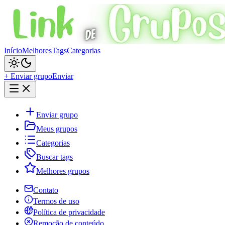
Início
Melhores
Tags
Categorias
+ Enviar grupo
Enviar
Enviar grupo
Meus grupos
Categorias
Buscar tags
Melhores grupos
Contato
Termos de uso
Política de privacidade
Remoção de conteúdo