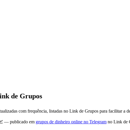
Link de Grupos
lizadas com frequência, listadas no Link de Grupos para facilitar a d
📈
— publicado em
grupos de dinheiro online no Telegram
no Link de G