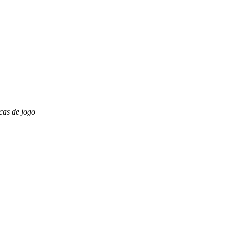
as de jogo