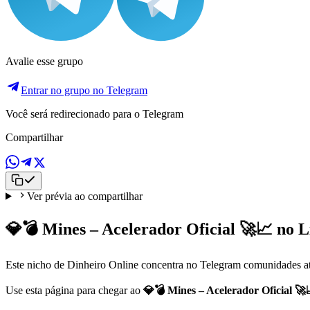
Avalie esse grupo
Entrar no grupo no Telegram
Você será redirecionado para o Telegram
Compartilhar
Ver prévia ao compartilhar
💎💣 Mines – Acelerador Oficial 🚀📈 no 
Este nicho de Dinheiro Online concentra no Telegram comunidades atua
Use esta página para chegar ao
💎💣 Mines – Acelerador Oficial 🚀