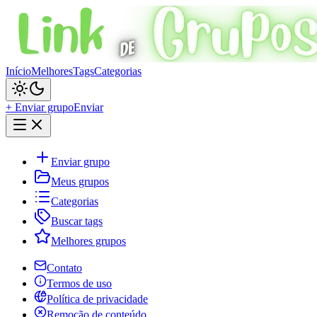
Início
Melhores
Tags
Categorias
+ Enviar grupo
Enviar
Enviar grupo
Meus grupos
Categorias
Buscar tags
Melhores grupos
Contato
Termos de uso
Política de privacidade
Remoção de conteúdo