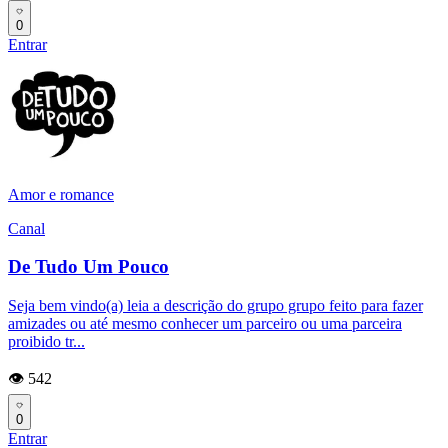
0
Entrar
Amor e romance
Canal
De Tudo Um Pouco
Seja bem vindo(a) leia a descrição do grupo grupo feito para fazer
amizades ou até mesmo conhecer um parceiro ou uma parceira
proibido tr...
👁️ 542
0
Entrar