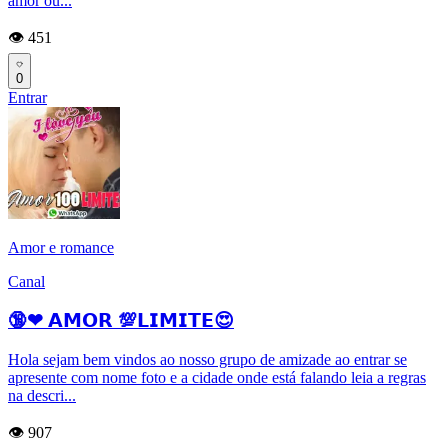
amor ou...
👁️ 451
0
Entrar
Amor e romance
Canal
🔞❤ 𝗔𝗠𝗢𝗥 💯𝗟𝗜𝗠𝗜𝗧𝗘😍
Hola sejam bem vindos ao nosso grupo de amizade ao entrar se
apresente com nome foto e a cidade onde está falando leia a regras
na descri...
👁️ 907