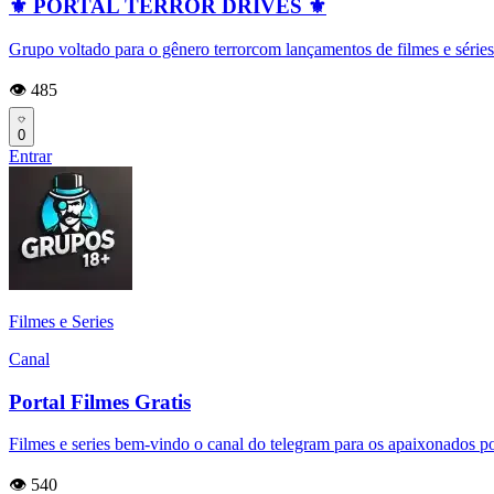
⚜️ PORTAL TERROR DRIVES ⚜️
Grupo voltado para o gênero terrorcom lançamentos de filmes e séries 
👁️ 485
0
Entrar
Filmes e Series
Canal
Portal Filmes Gratis
Filmes e series bem-vindo o canal do telegram para os apaixonados por
👁️ 540