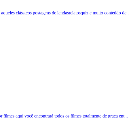
aqueles clássicos postagens de lendasrelatosquiz e muito conteúdo de..
 filmes aqui você encontrará todos os filmes totalmente de graça ent...