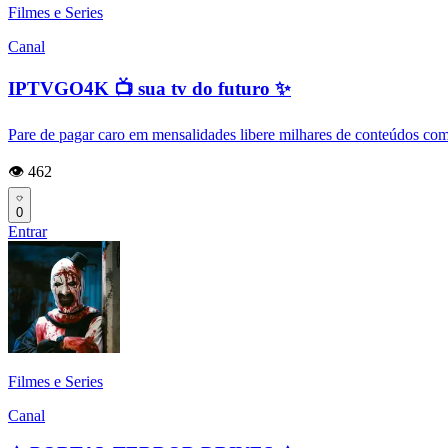
Filmes e Series
Canal
IPTVGO4K 📺 sua tv do futuro ✨
Pare de pagar caro em mensalidades libere milhares de conteúdos comp
👁️ 462
0
Entrar
Filmes e Series
Canal