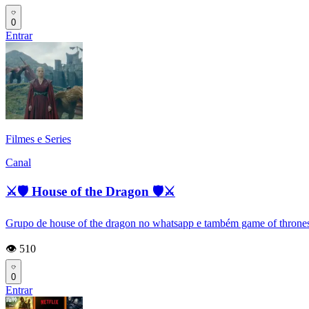
0
Entrar
Filmes e Series
Canal
⚔🛡 House of the Dragon 🛡⚔
Grupo de house of the dragon no whatsapp e também game of thrones e 
👁️ 510
0
Entrar