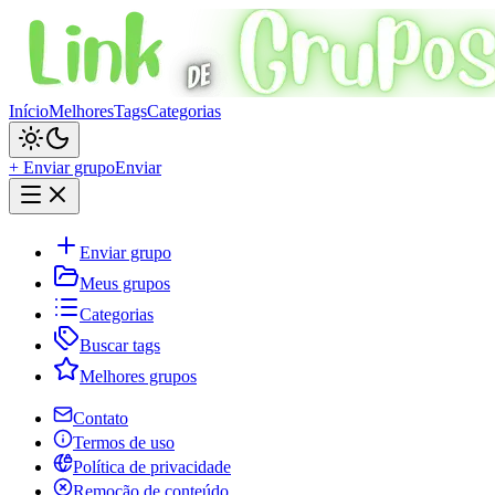
Início
Melhores
Tags
Categorias
+ Enviar grupo
Enviar
Enviar grupo
Meus grupos
Categorias
Buscar tags
Melhores grupos
Contato
Termos de uso
Política de privacidade
Remoção de conteúdo