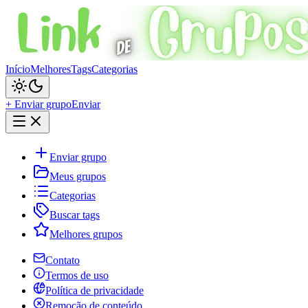
Início
Melhores
Tags
Categorias
+ Enviar grupo
Enviar
Enviar grupo
Meus grupos
Categorias
Buscar tags
Melhores grupos
Contato
Termos de uso
Política de privacidade
Remoção de conteúdo