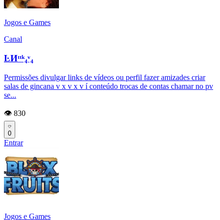
Jogos e Games
Canal
ĿИᵗᵗᵏ₄ᵛ₄
Permissões divulgar links de vídeos ou perfil fazer amizades criar
salas de gincana v x v x v í conteúdo trocas de contas chamar no pv
se...
👁️ 830
0
Entrar
Jogos e Games