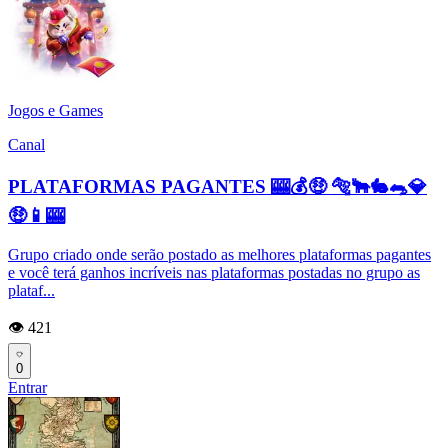
Jogos e Games
Canal
PLATAFORMAS PAGANTES 🎰💰🤑 🐅🐂🐇🐀💎
🤑📱🎰
Grupo criado onde serão postado as melhores plataformas pagantes
e você terá ganhos incríveis nas plataformas postadas no grupo as
plataf...
👁️ 421
0
Entrar