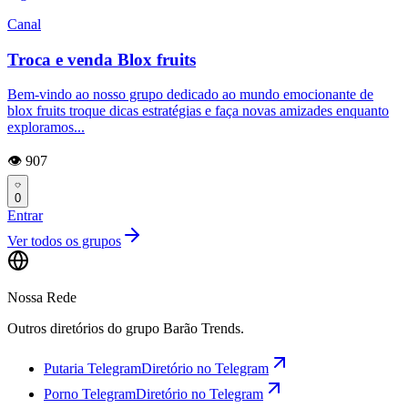
Canal
Troca e venda Blox fruits
Bem-vindo ao nosso grupo dedicado ao mundo emocionante de
blox fruits troque dicas estratégias e faça novas amizades enquanto
exploramos...
👁️ 907
0
Entrar
Ver todos os grupos
Nossa Rede
Outros diretórios do grupo Barão Trends.
Putaria Telegram
Diretório no Telegram
Porno Telegram
Diretório no Telegram