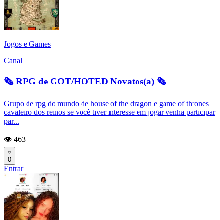
Jogos e Games
Canal
🗞️ RPG de GOT/HOTED Novatos(a) 🗞️
Grupo de rpg do mundo de house of the dragon e game of thrones
cavaleiro dos reinos se você tiver interesse em jogar venha participar
par...
👁️ 463
0
Entrar