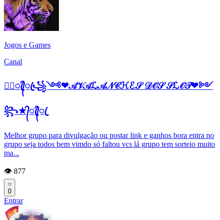
Jogos e Games
Canal
★᭄ꦿ᭄ꦿ꧁༺❤𝒜𝒱𝒜ℒ𝒜𝒩𝒞ℋℰ𝒮 𝒟𝒪𝒮 𝒮ℒ𝒪𝒯❤༻
꧂★᭄ꦿ᭄ꦿ
Melhor grupo para divulgação ou postar link e ganhos bora entra no
grupo seja todos bem vimdo só faltou vcs lá grupo tem sorteio muito
ma...
👁️ 877
0
Entrar