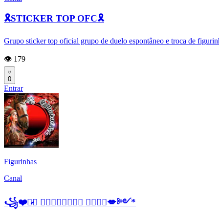
🎗️STICKER TOP OFC🎗️
Grupo sticker top oficial grupo de duelo espontâneo e troca de figurin
👁️ 179
0
Entrar
Figurinhas
Canal
꧁❤️𔒰̷̷̷⃝ 𝕾𝖙𝖎𝖈𝖐𝖊𝖗𝖘 𝕷𝖊𝖑𝖆💋༻*