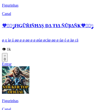
Figurinhas
Canal
💜፝⃟༘₣ƗǤỮŘƗŇĦΔŞ ĐΔ ŦƗΔ ŇỮβΔŇҜ💜፝⃟༘
ø q íø ú øø ø ø øø ø ø øúø øçãø øø ø úø ó ø ãø çã
👁️ 1k
0
Entrar
Figurinhas
Canal