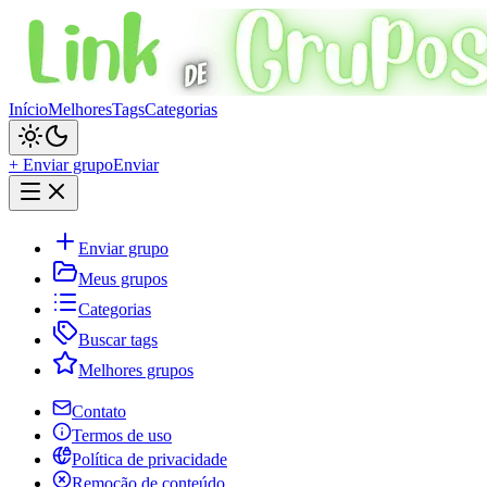
Início
Melhores
Tags
Categorias
+ Enviar grupo
Enviar
Enviar grupo
Meus grupos
Categorias
Buscar tags
Melhores grupos
Contato
Termos de uso
Política de privacidade
Remoção de conteúdo