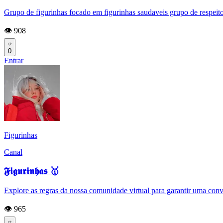
Grupo de figurinhas focado em figurinhas saudaveis grupo de respeito 
👁️ 908
0
Entrar
Figurinhas
Canal
𝕱𝖎𝖌𝖚𝖗𝖎𝖓𝖍𝖆𝖘 🥇
Explore as regras da nossa comunidade virtual para garantir uma convi
👁️ 965