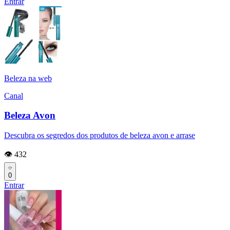
Entrar
Beleza na web
Canal
Beleza Avon
Descubra os segredos dos produtos de beleza avon e arrase
👁️ 432
0
Entrar