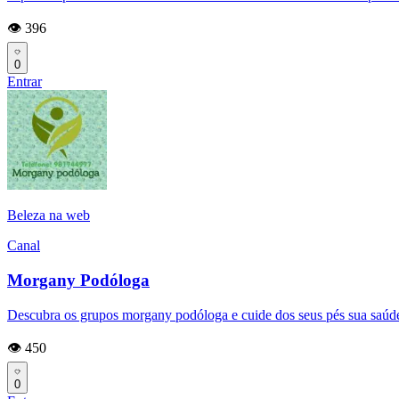
👁️ 396
0
Entrar
Beleza na web
Canal
Morgany Podóloga
Descubra os grupos morgany podóloga e cuide dos seus pés sua saúde
👁️ 450
0