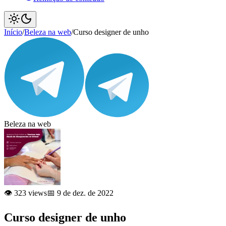
Início
/
Beleza na web
/
Curso designer de unho
Beleza na web
👁️ 323 views
📅 9 de dez. de 2022
Curso designer de unho