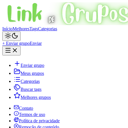
Início
Melhores
Tags
Categorias
+ Enviar grupo
Enviar
Enviar grupo
Meus grupos
Categorias
Buscar tags
Melhores grupos
Contato
Termos de uso
Política de privacidade
Remoção de conteúdo