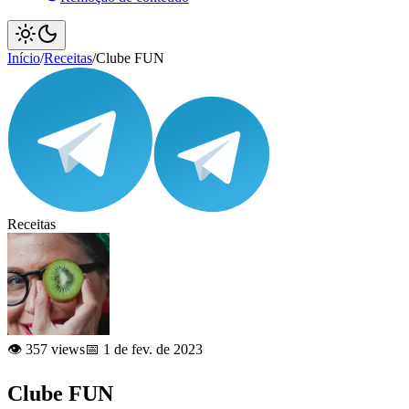
Início
/
Receitas
/
Clube FUN
Receitas
👁️ 357 views
📅 1 de fev. de 2023
Clube FUN