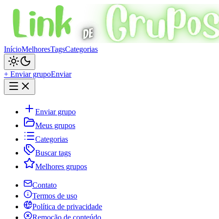
Início
Melhores
Tags
Categorias
+ Enviar grupo
Enviar
Enviar grupo
Meus grupos
Categorias
Buscar tags
Melhores grupos
Contato
Termos de uso
Política de privacidade
Remoção de conteúdo