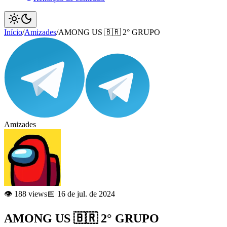
Início
/
Amizades
/
AMONG US 🇧🇷 2° GRUPO
Amizades
👁️ 188 views
📅 16 de jul. de 2024
AMONG US 🇧🇷 2° GRUPO