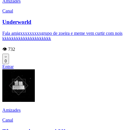
Amizades
Canal
Underworld
Fala amigxxxxxxxxxgrupo de zoeira e meme vem curtir com nois
kkkkkkkkkkkkkkkkkkkkk
👁️ 732
0
Entrar
Amizades
Canal