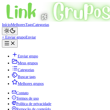
Início
Melhores
Tags
Categorias
+ Enviar grupo
Enviar
Enviar grupo
Meus grupos
Categorias
Buscar tags
Melhores grupos
Contato
Termos de uso
Política de privacidade
Remoção de conteúdo