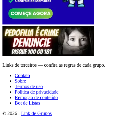
Links de terceiros — confira as regras de cada grupo.
Contato
Sobre
Termos de uso
Política de privacidade
Remoção de conteúdo
Bot de Listas
© 2026 -
Link de Grupos