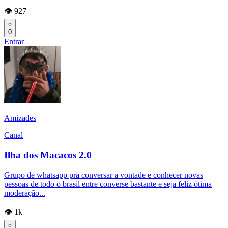
👁️ 927
0
Entrar
Amizades
Canal
Ilha dos Macacos 2.0
Grupo de whatsapp pra conversar a vontade e conhecer novas
pessoas de todo o brasil entre converse bastante e seja feliz ótima
moderação...
👁️ 1k