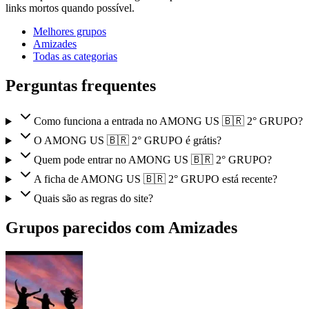
links mortos quando possível.
Melhores grupos
Amizades
Todas as categorias
Perguntas frequentes
Como funciona a entrada no AMONG US 🇧🇷 2° GRUPO?
O AMONG US 🇧🇷 2° GRUPO é grátis?
Quem pode entrar no AMONG US 🇧🇷 2° GRUPO?
A ficha de AMONG US 🇧🇷 2° GRUPO está recente?
Quais são as regras do site?
Grupos parecidos com Amizades