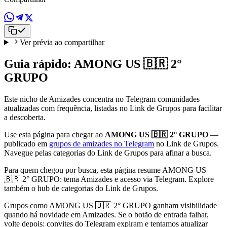
Ver prévia ao compartilhar
Guia rápido: AMONG US 🇧🇷 2°
GRUPO
Este nicho de Amizades concentra no Telegram comunidades
atualizadas com frequência, listadas no Link de Grupos para facilitar
a descoberta.
Use esta página para chegar ao
AMONG US 🇧🇷 2° GRUPO
—
publicado em
grupos de amizades no Telegram
no Link de Grupos.
Navegue pelas categorias do Link de Grupos para afinar a busca.
Para quem chegou por busca, esta página resume AMONG US
🇧🇷 2° GRUPO: tema Amizades e acesso via Telegram. Explore
também o hub de categorias do Link de Grupos.
Grupos como AMONG US 🇧🇷 2° GRUPO ganham visibilidade
quando há novidade em Amizades. Se o botão de entrada falhar,
volte depois: convites do Telegram expiram e tentamos atualizar