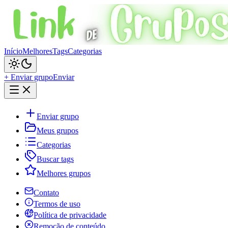
Início
Melhores
Tags
Categorias
+ Enviar grupo
Enviar
Enviar grupo
Meus grupos
Categorias
Buscar tags
Melhores grupos
Contato
Termos de uso
Política de privacidade
Remoção de conteúdo