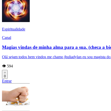
Espiritualidade
Canal
Magias vindas de minha alma para a sua. (checa a bi
Olá sejam todos bem vindos me chamo jhuliadylan eu sou magista do ca
👁️ 594
0
Entrar