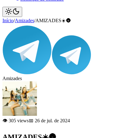
Início
/
Amizades
/
AMIZADES☀️🌚
Amizades
👁️ 305 views
📅 26 de jul. de 2024
AMIZADES☀️🌚