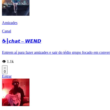
Amizades
Canal
☕┋𝙘𝙝𝙖𝙩 – 𝙒𝙀𝙉𝘿
Entrem aí para fazer amizades e sair do tédio grupo focado em conversa
👁️ 1.1k
0
Entrar