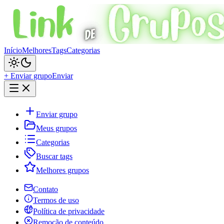
Início
Melhores
Tags
Categorias
+ Enviar grupo
Enviar
Enviar grupo
Meus grupos
Categorias
Buscar tags
Melhores grupos
Contato
Termos de uso
Política de privacidade
Remoção de conteúdo