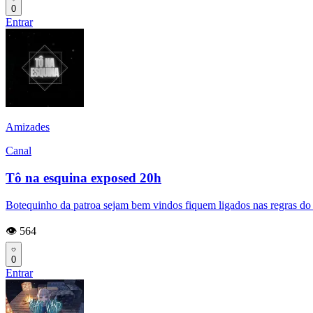
0
Entrar
Amizades
Canal
Tô na esquina exposed 20h
Botequinho da patroa sejam bem vindos fiquem ligados nas regras do g
👁️ 564
0
Entrar