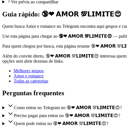
Ver prévia ao compartilhar
Guia rápido: 🔞❤ 𝗔𝗠𝗢𝗥 💯𝗟𝗜𝗠𝗜𝗧𝗘😍
Quem busca Amor e romance no Telegram encontra aqui grupos e cana
Use esta página para chegar ao
🔞❤ 𝗔𝗠𝗢𝗥 💯𝗟𝗜𝗠𝗜𝗧𝗘😍
— publ
Para quem chegou por busca, esta página resume 🔞❤ 𝗔𝗠𝗢𝗥 💯𝗟𝗜
Além do convite direto, 🔞❤ 𝗔𝗠𝗢𝗥 💯𝗟𝗜𝗠𝗜𝗧𝗘😍 interessa que
opções sem abrir dezenas de links.
Melhores grupos
Amor e romance
Todas as categorias
Perguntas frequentes
Como entrar no Telegram no 🔞❤ 𝗔𝗠𝗢𝗥 💯𝗟𝗜𝗠𝗜𝗧𝗘😍?
Preciso pagar para entrar no 🔞❤ 𝗔𝗠𝗢𝗥 💯𝗟𝗜𝗠𝗜𝗧𝗘😍?
Quem pode entrar no 🔞❤ 𝗔𝗠𝗢𝗥 💯𝗟𝗜𝗠𝗜𝗧𝗘😍?