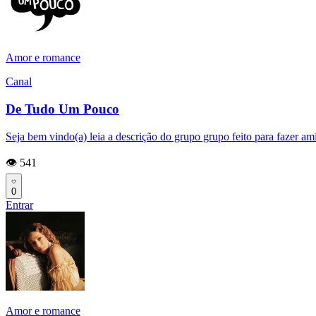
Amor e romance
Canal
De Tudo Um Pouco
Seja bem vindo(a) leia a descrição do grupo grupo feito para fazer a
👁️ 541
0
Entrar
Amor e romance