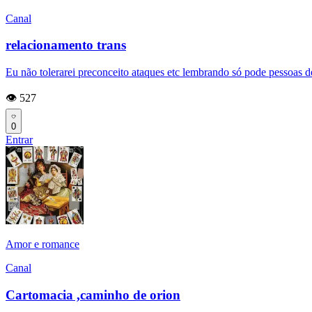
Canal
relacionamento trans
Eu não tolerarei preconceito ataques etc lembrando só pode pessoas de
👁️ 527
0
Entrar
Amor e romance
Canal
Cartomacia ,caminho de orion