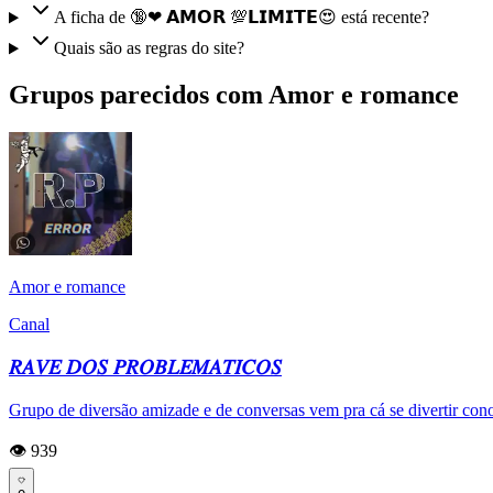
A ficha de 🔞❤ 𝗔𝗠𝗢𝗥 💯𝗟𝗜𝗠𝗜𝗧𝗘😍 está recente?
Quais são as regras do site?
Grupos parecidos com Amor e romance
Amor e romance
Canal
𝑅𝐴𝑉𝐸 𝐷𝑂𝑆 𝑃𝑅𝑂𝐵𝐿𝐸𝑀𝐴𝑇𝐼𝐶𝑂𝑆
Grupo de diversão amizade e de conversas vem pra cá se divertir con
👁️ 939