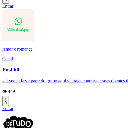
0
Entrar
Amor e romance
Canal
Post 60
-s í venha fazer parte do grupo aqui vc irá encontrar pessoas doent
👁️ 449
0
Entrar