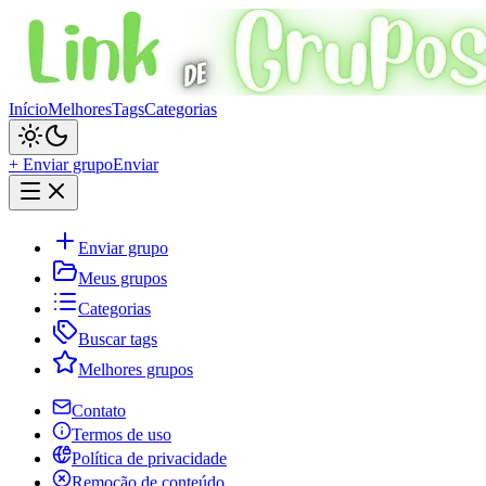
Início
Melhores
Tags
Categorias
+ Enviar grupo
Enviar
Enviar grupo
Meus grupos
Categorias
Buscar tags
Melhores grupos
Contato
Termos de uso
Política de privacidade
Remoção de conteúdo