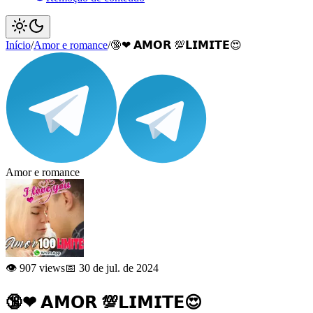
Início
/
Amor e romance
/
🔞❤ 𝗔𝗠𝗢𝗥 💯𝗟𝗜𝗠𝗜𝗧𝗘😍
Amor e romance
👁️ 907 views
📅 30 de jul. de 2024
🔞❤ 𝗔𝗠𝗢𝗥 💯𝗟𝗜𝗠𝗜𝗧𝗘😍