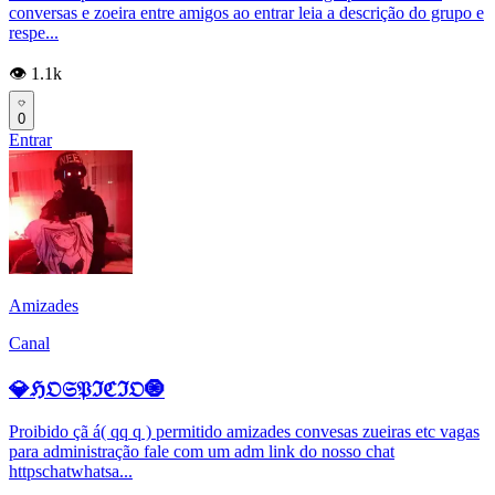
conversas e zoeira entre amigos ao entrar leia a descrição do grupo e
respe...
👁️ 1.1k
0
Entrar
Amizades
Canal
💎ℌ𝔒𝔖𝔓ℑℭℑ𝔒🧿
Proibido çã á( qq q ) permitido amizades convesas zueiras etc vagas
para administração fale com um adm link do nosso chat
httpschatwhatsa...