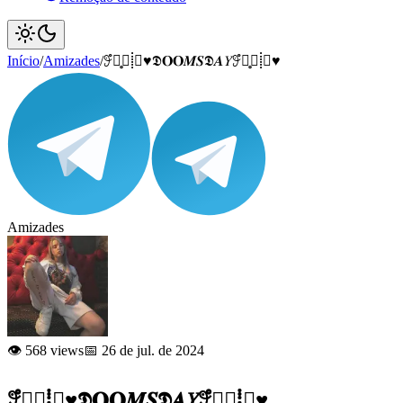
Início
/
Amizades
/
𖥨ํ∘̥⃟⸽⃟♥️𝕯𝐎𝐎𝑴𝑺𝕯𝜜𝑌𖥨ํ∘̥⃟⸽⃟♥️
Amizades
👁️ 568 views
📅 26 de jul. de 2024
𖥨ํ∘̥⃟⸽⃟♥️𝕯𝐎𝐎𝑴𝑺𝕯𝜜𝑌𖥨ํ∘̥⃟⸽⃟♥️