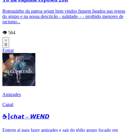
Botequinho da patroa sejam bem vindos fiquem ligados nas regras
do grupo e na nossa descrição - ualidade- - - proibido menores de
racismo...
👁️ 564
0
Entrar
Amizades
Canal
☕┋𝙘𝙝𝙖𝙩 – 𝙒𝙀𝙉𝘿
Entrem aí para fazer amizades e sair do tédio grupo focado em