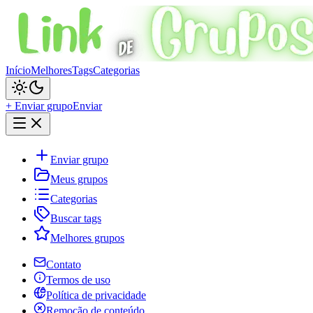
Início
Melhores
Tags
Categorias
+ Enviar grupo
Enviar
Enviar grupo
Meus grupos
Categorias
Buscar tags
Melhores grupos
Contato
Termos de uso
Política de privacidade
Remoção de conteúdo