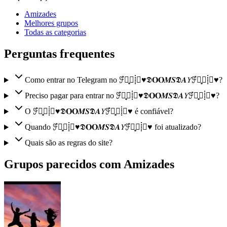
Amizades
Melhores grupos
Todas as categorias
Perguntas frequentes
Como entrar no Telegram no 𖥨ํ∘̥⃟⸽⃟♥️𝕯𝐎𝐎𝑴𝑺𝕯𝜜𝑌𖥨ํ∘̥⃟⸽⃟♥️?
Preciso pagar para entrar no 𖥨ํ∘̥⃟⸽⃟♥️𝕯𝐎𝐎𝑴𝑺𝕯𝜜𝑌𖥨ํ∘̥⃟⸽⃟♥️?
O 𖥨ํ∘̥⃟⸽⃟♥️𝕯𝐎𝐎𝑴𝑺𝕯𝜜𝑌𖥨ํ∘̥⃟⸽⃟♥️ é confiável?
Quando 𖥨ํ∘̥⃟⸽⃟♥️𝕯𝐎𝐎𝑴𝑺𝕯𝜜𝑌𖥨ํ∘̥⃟⸽⃟♥️ foi atualizado?
Quais são as regras do site?
Grupos parecidos com Amizades