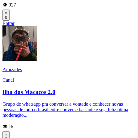
👁️ 927
0
Entrar
Amizades
Canal
Ilha dos Macacos 2.0
Grupo de whatsapp pra conversar a vontade e conhecer novas
pessoas de todo o brasil entre converse bastante e seja feliz ótima
moderação...
👁️ 1k