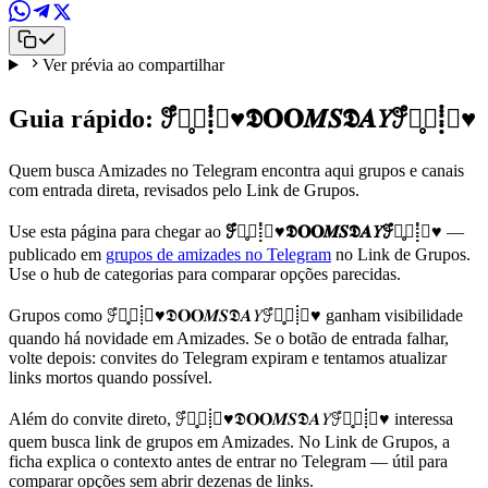
Ver prévia ao compartilhar
Guia rápido: 𖥨ํ∘̥⃟⸽⃟♥️𝕯𝐎𝐎𝑴𝑺𝕯𝜜𝑌𖥨ํ∘̥⃟⸽⃟♥️
Quem busca Amizades no Telegram encontra aqui grupos e canais
com entrada direta, revisados pelo Link de Grupos.
Use esta página para chegar ao
𖥨ํ∘̥⃟⸽⃟♥️𝕯𝐎𝐎𝑴𝑺𝕯𝜜𝑌𖥨ํ∘̥⃟⸽⃟♥️
—
publicado em
grupos de amizades no Telegram
no Link de Grupos.
Use o hub de categorias para comparar opções parecidas.
Grupos como 𖥨ํ∘̥⃟⸽⃟♥️𝕯𝐎𝐎𝑴𝑺𝕯𝜜𝑌𖥨ํ∘̥⃟⸽⃟♥️ ganham visibilidade
quando há novidade em Amizades. Se o botão de entrada falhar,
volte depois: convites do Telegram expiram e tentamos atualizar
links mortos quando possível.
Além do convite direto, 𖥨ํ∘̥⃟⸽⃟♥️𝕯𝐎𝐎𝑴𝑺𝕯𝜜𝑌𖥨ํ∘̥⃟⸽⃟♥️ interessa
quem busca link de grupos em Amizades. No Link de Grupos, a
ficha explica o contexto antes de entrar no Telegram — útil para
comparar opções sem abrir dezenas de links.