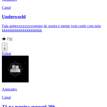
Canal
Underworld
Fala amigxxxxxxxxxgrupo de zoeira e meme vem curtir com nois
kkkkkkkkkkkkkkkkkkkkk
👁️ 732
0
Entrar
Amizades
Canal
Tô na esquina exposed 20h